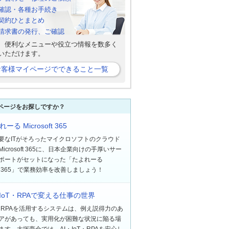
確認・各種お手続き
契約ひとまとめ
b請求書の発行、ご確認
、便利なメニューや役立つ情報を数多く
いただけます。
お客様マイページでできること一覧
ページをお探しですか？
ーる Microsoft 365
要なITがそろったマイクロソフトのクラウド
icrosoft 365に、日本企業向けの手厚いサー
ポートがセットになった「たよれーる
soft 365」で業務効率を改善しましょう！
・IoT・RPAで変える仕事の世界
oT・RPAを活用するシステムは、例え説得力のあ
アがあっても、実用化が困難な状況に陥る場
ます。大塚商会では、AI・IoT・RPAを安心し