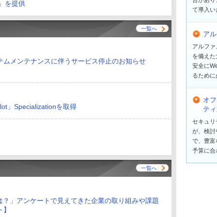
ス」を提供
て導入い
一覧へ
アル
アルファ
を備えた
テムメンテナンスに伴うサービス停止のお知らせ
安全にW
るために
オフ
t」Specializationを取得
ティ
セキュリ
が、検討
で、豊富
予算に合
一覧へ
況は？」アンケートで見えてきた企業の取り組みや課題
ト】