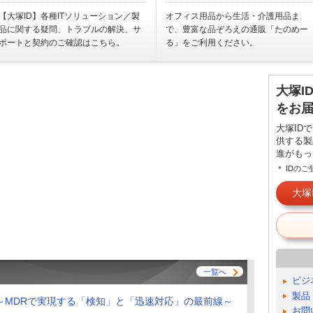
【大塚ID】各種ITソリューション／製
オフィス用品から生活・介護用品ま
品に関する疑問、トラブルの解決、サ
で、豊富な品ぞろえの通販「たのめー
ポートと契約のご確認はこちら。
る」をご利用ください。
大塚I
をお
大塚ID
供する製
進がもっ
＊ IDの
大塚
一覧へ
ビジ
製品
～MDRで実現する「検知」と「迅速対応」の最前線～
お問