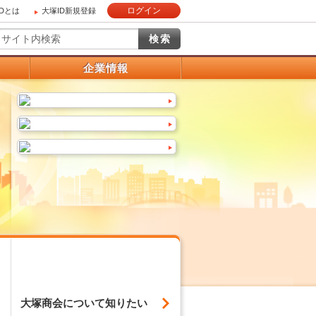
ログイン
IDとは
大塚ID新規登録
）
企業情報
大塚商会について
知りたい