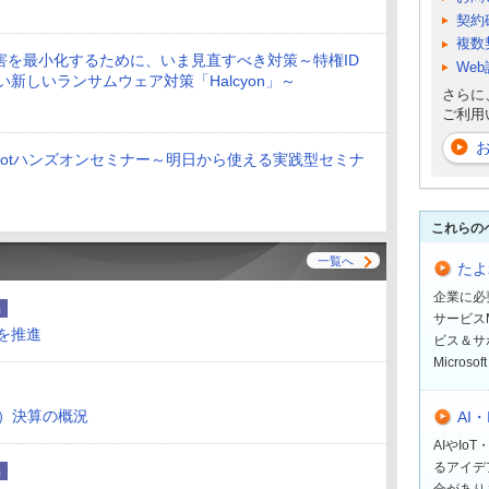
契約
複数
害を最小化するために、いま見直すべき対策～特権ID
We
にない新しいランサムウェア対策「Halcyon」～
さらに
ご利用
pilotハンズオンセミナー～明日から使える実践型セミナ
これらの
一覧へ
たよれ
企業に必
品
サービスM
スを推進
ビス＆サ
Micro
期）決算の概況
AI
AIやI
るアイデ
品
合があり