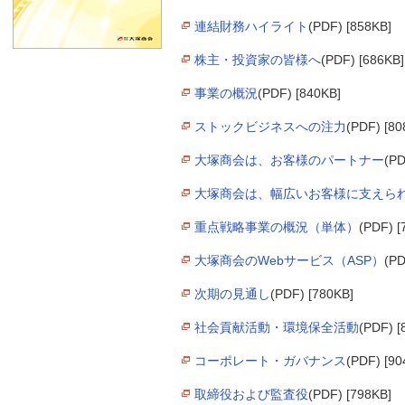
連結財務ハイライト
(PDF) [858KB]
株主・投資家の皆様へ
(PDF) [686KB]
事業の概況
(PDF) [840KB]
ストックビジネスへの注力
(PDF) [80
大塚商会は、お客様のパートナー
(PD
大塚商会は、幅広いお客様に支えら
重点戦略事業の概況（単体）
(PDF) [
大塚商会のWebサービス（ASP）
(PD
次期の見通し
(PDF) [780KB]
社会貢献活動・環境保全活動
(PDF) [
コーポレート・ガバナンス
(PDF) [90
取締役および監査役
(PDF) [798KB]