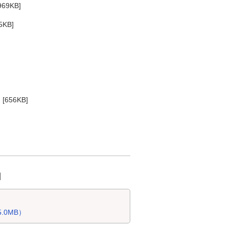
969KB]
5KB]
 [656KB]
日
.0MB）