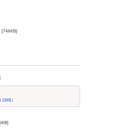
 [746KB]
日
.2MB）
5KB]