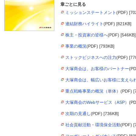
章ごとに見る
ミッションステートメント
(PDF) [70
連結財務ハイライト
(PDF) [821KB]
株主・投資家の皆様へ
(PDF) [546KB]
事業の概況
(PDF) [793KB]
ストックビジネスへの注力
(PDF) [77
大塚商会は、お客様のパートナー
(PD
大塚商会は、幅広いお客様に支えら
重点戦略事業の概況（単体）
(PDF) [
大塚商会のWebサービス（ASP）
(PD
次期の見通し
(PDF) [736KB]
社会貢献活動・環境保全活動
(PDF) [
コーポレート・ガバナンス
(PDF) [83