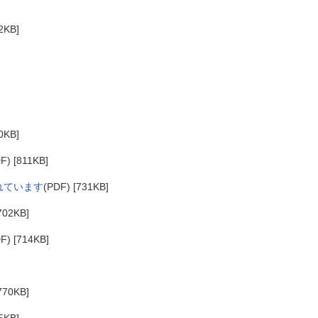
2KB]
0KB]
F) [811KB]
れています
(PDF) [731KB]
702KB]
F) [714KB]
770KB]
5KB]