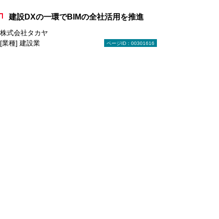
建設DXの一環でBIMの全社活用を推進
株式会社タカヤ
[業種] 建設業
ページID：00301616
[従業員規模] 101～1,000名
ICT化で障害者支援施設のサービスを向上
社会福祉法人 ロザリオの聖母会
[業種] サービス業
[従業員規模] 101～1,000名
業務を効率化するアプリを自作し行政DX
を推進
大阪府堺市 kintone
[業種] 官公庁・自治体
[従業員規模] 1,001名～