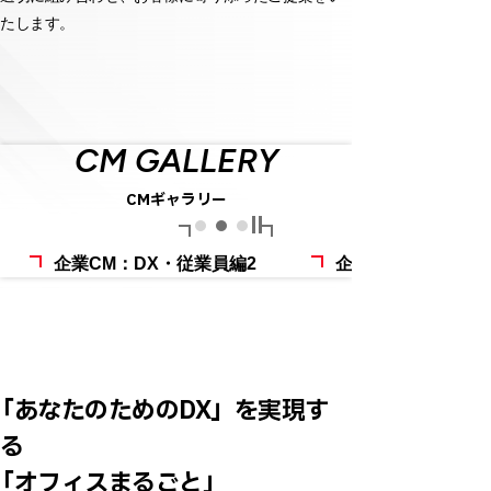
たします。
CM GALLERY
CMギャラリー
00:30
企業CM：DX・従業員編2
企業CM：DX・経
「
あなたのためのDX
」
を実現す
る
「
オフィスまるごと
」