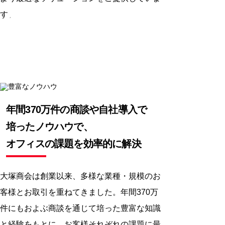
KNOW-HOW
す。
豊富なノウハウ
年間370万件の商談や自社導入で
培ったノウハウで、
オフィスの課題を効率的に解決
大塚商会は創業以来、多様な業種・規模のお
客様とお取引を重ねてきました。年間370万
件にもおよぶ商談を通じて培った豊富な知識
と経験をもとに、お客様それぞれの課題に最