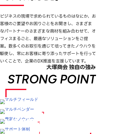
ビジネスの現場で求められているものはなにか、お
客様のご要望やお困りごとをお聞きし、さまざま
なパートナーのさまざまな商材を組み合わせて、オ
フィスまるごと、最適なソリューションをご提
案。数多くのお取引を通じて培ってきたノウハウを
駆使し、常にお客様に寄り添ったサポートを行って
いくことで、企業のDX推進を支援しています。
大塚商会 独自の強み
STRONG POINT
MULTI FIELD
マルチフィールド
MULTI VENDOR
MULTI FIELD
マルチベンダー
KNOW-HOW
豊富なノウハウ
SUPPORT