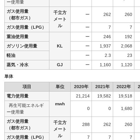
ー使用量
ガス使用量
千立方
ー
262
260
（都市ガス）
メート
ル
ガス使用量（LPG）
ー
7
7
重油使用量
ー
246
192
ガソリン使用量
KL
ー
1,937
2,068
軽油
ー
2.3
23
蒸気・冷水
GJ
ー
1,160
1,120
単体
項目
単位
2020年
2021年
2022年
電力使用量
21,214
19,582
19,518
mwh
再生可能エネルギ
0
0
1,680
ー使用量
ガス使用量
千立方
288
262
260
（都市ガス）
メート
ル
ガス使用量（LPG）
7
7
7