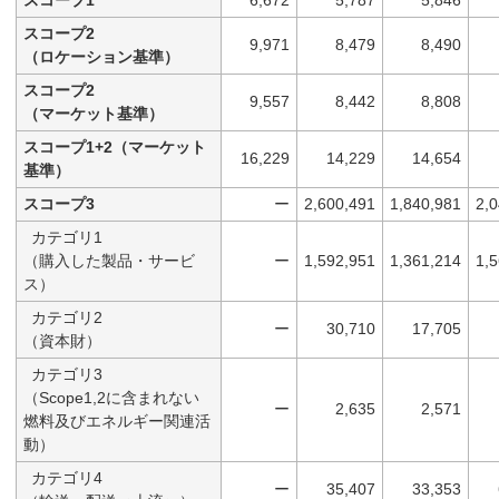
スコープ2
9,971
8,479
8,490
（ロケーション基準）
スコープ2
9,557
8,442
8,808
（マーケット基準）
スコープ1+2（マーケット
16,229
14,229
14,654
基準）
スコープ3
ー
2,600,491
1,840,981
2,
カテゴリ1
（購入した製品・サービ
ー
1,592,951
1,361,214
1,
ス）
カテゴリ2
ー
30,710
17,705
（資本財）
カテゴリ3
（Scope1,2に含まれない
ー
2,635
2,571
燃料及びエネルギー関連活
動）
カテゴリ4
ー
35,407
33,353