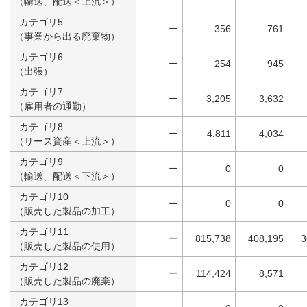
（輸送、配送＜上流＞）
カテゴリ5
ー
356
761
（事業から出る廃棄物）
カテゴリ6
ー
254
945
（出張）
カテゴリ7
ー
3,205
3,632
（雇用者の通勤）
カテゴリ8
ー
4,811
4,034
（リース資産＜上流＞）
カテゴリ9
ー
0
0
（輸送、配送＜下流＞）
カテゴリ10
ー
0
0
（販売した製品の加工）
カテゴリ11
ー
815,738
408,195
3
（販売した製品の使用）
カテゴリ12
ー
114,424
8,571
（販売した製品の廃棄）
カテゴリ13