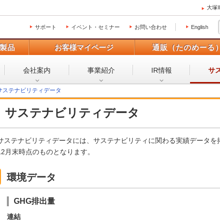
大塚
サポート
イベント・セミナー
お問い合わせ
English
製品
お客様マイページ
通販（たのめーる
会社案内
事業紹介
IR情報
サ
サステナビリティデータ
サステナビリティデータ
サステナビリティデータには、サステナビリティに関わる実績データを
12月末時点のものとなります。
環境データ
GHG排出量
連結