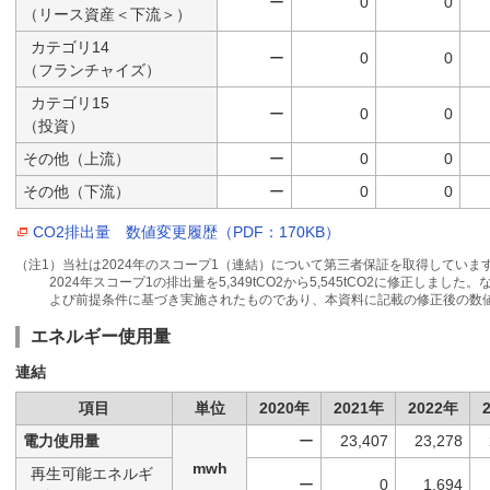
ー
0
0
（リース資産＜下流＞）
カテゴリ14
ー
0
0
（フランチャイズ）
カテゴリ15
ー
0
0
（投資）
その他（上流）
ー
0
0
その他（下流）
ー
0
0
CO2排出量 数値変更履歴（PDF：170KB）
（注1）当社は2024年のスコープ1（連結）について第三者保証を取得していま
2024年スコープ1の排出量を5,349tCO2から5,545tCO2に修正し
よび前提条件に基づき実施されたものであり、本資料に記載の修正後の数
エネルギー使用量
連結
項目
単位
2020年
2021年
2022年
電力使用量
ー
23,407
23,278
mwh
再生可能エネルギ
ー
0
1,694