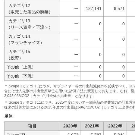
カテゴリ12
ー
127,141
8,571
（販売した製品の廃棄）
カテゴリ13
ー
0
0
（リース資産＜下流＞）
カテゴリ14
ー
0
0
（フランチャイズ）
カテゴリ15
ー
0
0
（投資）
その他（上流）
ー
0
0
その他（下流）
ー
0
0
＊ Scope 3カテゴリ1につき、サプライヤー等の排出削減努力を反映すべく、2
合には仕入先別の排出量原単位を用いた計算方法に変更しております。なお、従来
3,043,038tCO2（カテゴリ1全体の排出量）となります。
＊ Scope 3カテゴリ11につき、2025年度において一部商品の消費電力の計
従来の計算方法における2025年度の排出量は686,722tCO2（カテゴリ11全体
単体
項目
2020年
2021年
2022年
2
スコープ1
6,672
5,787
5,846