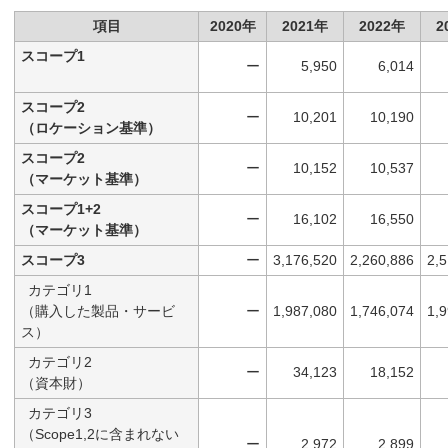
項目
2020年
2021年
2022年
2
スコープ1
ー
5,950
6,014
スコープ2
ー
10,201
10,190
（ロケーション基準）
スコープ2
ー
10,152
10,537
（マーケット基準）
スコープ1+2
ー
16,102
16,550
（マーケット基準）
スコープ3
ー
3,176,520
2,260,886
2,
カテゴリ1
（購入した製品・サービ
ー
1,987,080
1,746,074
1,
ス）
カテゴリ2
ー
34,123
18,152
（資本財）
カテゴリ3
（Scope1,2に含まれない
ー
2,972
2,899