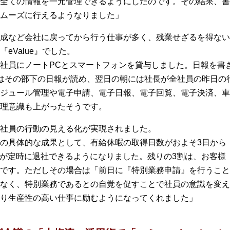
全ての情報を一元管理できるようにしたのです。その結果、書
ムーズに行えるようなりました」
成など会社に戻ってから行う仕事が多く、残業せざるを得ない
eValue』でした。
社員にノートPCとスマートフォンを貸与しました。日報を書
はその部下の日報が読め、翌日の朝には社長が全社員の昨日の
ジュール管理や電子申請、電子日報、電子回覧、電子決済、車
理意識も上がったそうです。
社員の行動の見える化が実現されました。
の具体的な成果として、有給休暇の取得日数がおよそ3日から
社員が定時に退社できるようになりました。残りの3割は、お客様
です。ただしその場合は「前日に『特別業務申請』を行うこと
なく、特別業務であるとの自覚を促すことで社員の意識を変え
り生産性の高い仕事に励むようになってくれました」