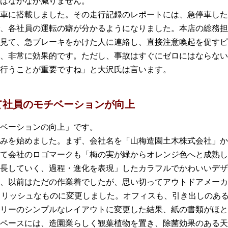
はなかなか減りません。
車に搭載しました。その走行記録のレポートには、急停車した
、各社員の運転の癖が分かるようになりました。本店の総務担
見て、急ブレーキをかけた人に連絡し、直接注意喚起を促すピ
、非常に効果的です。ただし、事故はすぐにゼロにはならない
行うことが重要ですね」と大沢氏は言います。
て社員のモチベーションが向上
ベーションの向上」です。
みを始めました。まず、会社名を「山梅造園土木株式会社」か
て会社のロゴマークも「梅の実が緑からオレンジ色へと成熟し
長していく、過程・進化を表現」したカラフルでかわいいデザ
、以前はただの作業着でしたが、思い切ってアウトドアメーカ
たスタイリッシュなものに変更しました。オフィスも、引き出しのあ
リーのシンプルなレイアウトに変更した結果、紙の書類がほと
ペースには、造園業らしく観葉植物を置き、除菌効果のある天