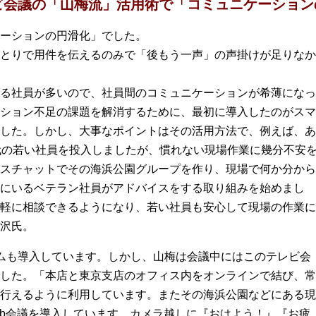
ビ会議の「山梅流」活用術で「コミュニケーション
ーションの円滑化」でした。
とりで用件を伝えるのみで「後もう一声」の声掛けが足りなか
る社員が多いので、社員間のコミュニケーションが希薄になっ
ション不足の課題を解消するために、最初に導入したのがスマ
した。しかし、大事なポイントはその活用方法で、例えば、あ
代の若い社員を投入しましたが、慣れない現場作業に幾分不安
スチャットでその海浜公園グループを作り、現場で何か分から
にいるベテラン社員がアドバイスをする取り組みを始めまし
軽に相談できるようになり、若い社員も安心して現場の作業に
沢氏。
ステムも導入しています。しかし、山梅は会議中にはこのテレビ会
した。「本店と東京支店のオフィス内をオンラインで結び、常
行えるように利用しています。またその海浜公園などにある現
eb会議を導入しています。カメラ越しに『おはよう！』『お疲