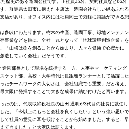
れた歴史のある造園会社です。正社員35名、契約社員など66名
す。群馬県太田市に構えた本店は、造園会社らしい緑あふれる
支店があり、オフィス内には社員同士で気軽に談話ができる憩
は多岐にわたります。樹木の生産、造園工事、緑地メンテナン
存事業などを軸に、全社一丸となって「地球環境創造企業」を
、「山梅は樹を創ることから始まり、人々を健康で心豊かに
創造していく会社」だそうです。
役 造園部長として現場を統括する一方、人事やマーケティング
スケット部、高校・大学時代は長距離ランナーとして活躍した
ったチームワークの大切さは、会社組織でも重要」だと考え、
最大限に発揮することで大きな成果に結び付けたと言います。
ったのは、代表取締役社長の山田 通明が3代目の社長に就任し
した。『今以上にもっと会社を良くしたい』という強い思いで
して社員の意見に耳を傾けることから始めました。すると、早
えてきました」と大沢氏は語ります。