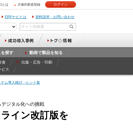
ログイン
IDとは
大塚ID新規登録
ERPナビとは
資料請求・お問い合わせ
スを探す
動画で製品を知る
飲食
出版・広告・印刷
ービス
ステム導入検討・ヒント集
らデジタル化への挑戦
ドライン改訂版を