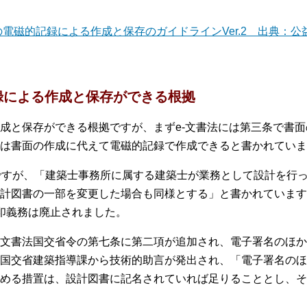
電磁的記録による作成と保存のガイドラインVer.2 出典：公
録による作成と保存ができる根拠
成と保存ができる根拠ですが、まずe-文書法には第三条で書
は書面の作成に代えて電磁的記録で作成できると書かれていま
ですが、「建築士事務所に属する建築士が業務として設計を行
計図書の一部を変更した場合も同様とする」と書かれています。
印義務は廃止されました。
e-文書法国交省令の第七条に第二項が追加され、電子署名のほ
国交省建築指導課から技術的助言が発出され、「電子署名のほ
める措置は、設計図書に記名されていれば足りることとし、そ