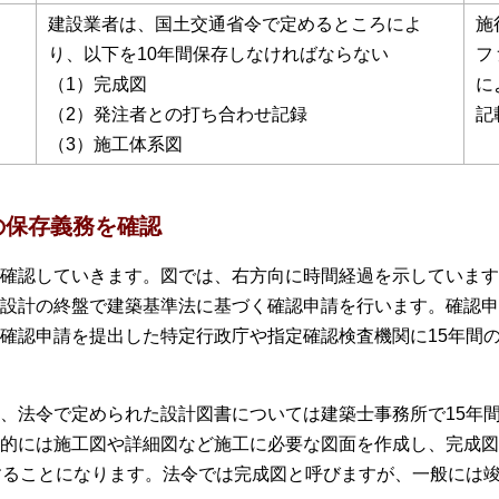
建設業者は、国土交通省令で定めるところによ
施
り、以下を10年間保存しなければならない
フ
（1）完成図
に
（2）発注者との打ち合わせ記録
記
（3）施工体系図
の保存義務を確認
確認していきます。図では、右方向に時間経過を示しています
設計の終盤で建築基準法に基づく確認申請を行います。確認申
確認申請を提出した特定行政庁や指定確認検査機関に15年間
、法令で定められた設計図書については建築士事務所で15年
的には施工図や詳細図など施工に必要な図面を作成し、完成図
することになります。法令では完成図と呼びますが、一般には