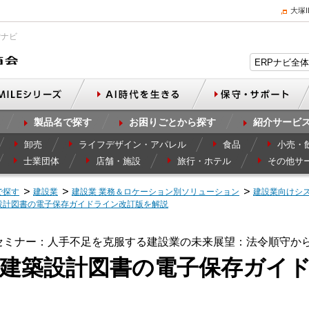
大塚
Pナビ
製品名で探す
お困りごとから探す
紹介サービ
卸売
ライフデザイン・アパレル
食品
小売・
士業団体
店舗・施設
旅行・ホテル
その他サ
で探す
建設業
建設業 業務＆ロケーション別ソリューション
建設業向けシ
設計図書の電子保存ガイドライン改訂版を解説
セミナー：人手不足を克服する建設業の未来展望：法令順守か
と建築設計図書の電子保存ガイ