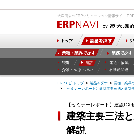
大塚商会のERPソリューション情報サイト ER
業種・業界で探す
業務で探す
製造
建設
運送・物流
介護・医療・福祉
不動産関連
ERPナビ トップ
製品を探す
業種・業界
【セミナーレポート】建築主要三法と建築
【セミナーレポート】建設DX
建築主要三法
解説