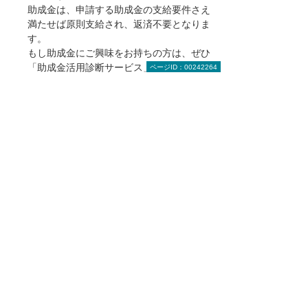
助成金は、申請する助成金の支給要件さえ
満たせば原則支給され、返済不要となりま
す。
もし助成金にご興味をお持ちの方は、ぜひ
「助成金活用診断サービス」をご利用くだ
ページID：00242264
さい。
助成金は株式会社でないと貰えま
せんか？
法人の形態は問われず、株式会社以外にも
「合同会社」などの営利法人、「一般社団
法人」「NPO法人」などの非営利法人、さ
らには「個人事業主」でも申請可能です。
原則、 雇用保険に加入していて、滞納する
ことなく納付していれば申請可能です。
（社会保険への加入義務がある事業主の方
は、社会保険の加入も必須）
助成金はいつでも申請できるもの
ですか？