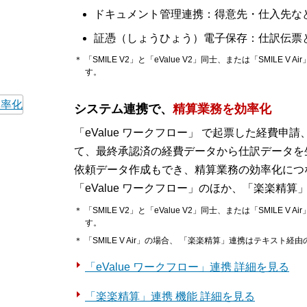
ドキュメント管理連携：得意先・仕入先な
証憑（しょうひょう）電子保存：仕訳伝票
＊ 「SMILE V2」と「eValue V2」同士、または「SMILE V A
す。
システム連携で、
精算業務を効率化
「eValue ワークフロー」 で起票した経費
て、最終承認済の経費データから仕訳データを
依頼データ作成もでき、精算業務の効率化につ
「eValue ワークフロー」のほか、「楽楽精
＊ 「SMILE V2」と「eValue V2」同士、または「SMILE V A
す。
＊ 「SMILE V Air」の場合、 「楽楽精算」連携はテキスト
「eValue ワークフロー」連携 詳細を見る
「楽楽精算」連携 機能 詳細を見る