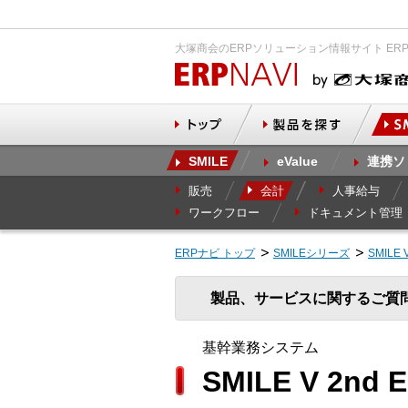
大塚商会のERPソリューション情報サイト ER
SMILE
eValue
連携ソ
販売
会計
人事給与
ワークフロー
ドキュメント管理
ERPナビ トップ
SMILEシリーズ
SMILE 
製品、サービスに関するご質
基幹業務システム
SMILE V 2nd 