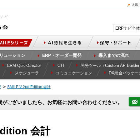
大塚
Pナビ
リューション
ERP・オーダー開発
導入までの流れ
CRM QuickCreator
CTI
開発ツール（Custom AP Builde
スケジューラ
コミュニケーション
DX統合パッケー
V
SMILE V 2nd Edition 会計
問がございましたら、お気軽にお問い合わせください。
Edition 会計