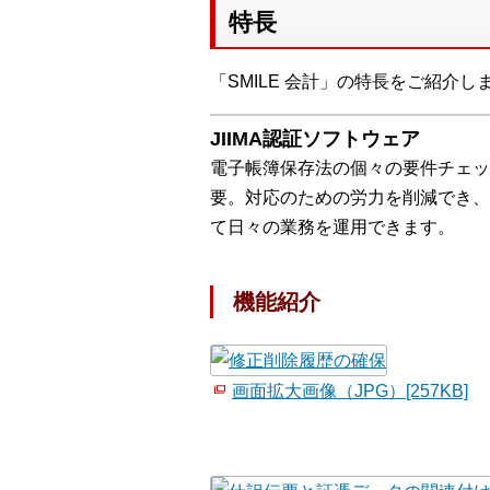
特長
「SMILE 会計」の特長をご紹介し
JIIMA認証ソフトウェア
電子帳簿保存法の個々の要件チェッ
要。対応のための労力を削減でき、
て日々の業務を運用できます。
機能紹介
画面拡大画像（JPG）[257KB]