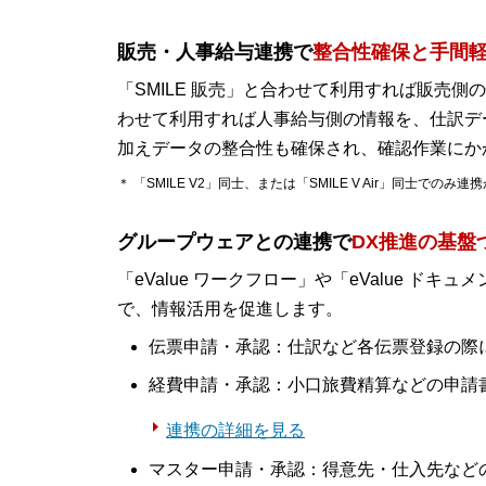
販売・人事給与連携で
整合性確保と手間
「SMILE 販売」と合わせて利用すれば販売側の
わせて利用すれば人事給与側の情報を、仕訳デ
加えデータの整合性も確保され、確認作業にか
＊ 「SMILE V2」同士、または「SMILE V Air」同士でのみ
グループウェアとの連携で
DX推進の基盤
「eValue ワークフロー」や「eValue ド
で、情報活用を促進します。
伝票申請・承認：仕訳など各伝票登録の際
経費申請・承認：小口旅費精算などの申請
連携の詳細を見る
マスター申請・承認：得意先・仕入先など