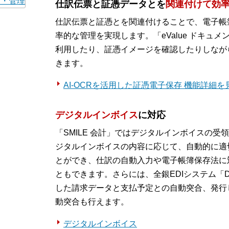
仕訳伝票と証憑データとを
関連付けて効
仕訳伝票と証憑とを関連付けることで、電子帳
率的な管理を実現します。「eValue ドキュ
利用したり、証憑イメージを確認したりしなが
きます。
AI-OCRを活用した証憑電子保存 機能詳細を
デジタルインボイス
に対応
「SMILE 会計」ではデジタルインボイスの
ジタルインボイスの内容に応じて、自動的に適
とができ、仕訳の自動入力や電子帳簿保存法に
ともできます。さらには、全銀EDIシステム「D
した請求データと支払予定との自動突合、発行
動突合も行えます。
デジタルインボイス