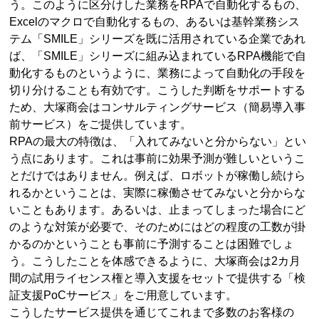
う。このように区分けした業務をRPAで自動化するもの、
Excelのマクロで自動化するもの、あるいは基幹業務シス
テム「SMILE」シリーズを既に活用されている企業であれ
ば、「SMILE」シリーズに組み込まれているRPA機能で自
動化するものというように、業務によって自動化の手段を
切り分けることも有効です。こうした判断をサポートする
ため、大塚商会はコンサルティングサービス（簡易導入事
前サービス）をご提供しています。
RPAの最大の特徴は、「入れてみないと分からない」とい
う点にあります。これは事前に効果予測が難しいというこ
とだけではありません。例えば、ロボットが稼働し続けら
れるかということは、実際に稼働させてみないと分からな
いこともあります。あるいは、止まってしまった場合にど
のような対策が必要で、そのためにはどの程度の工数が掛
かるのかということも事前に予測することは困難でしょ
う。こうしたことを体感できるように、大塚商会は2カ月
間の試用ライセンス権と導入支援をセットで提供する「検
証支援PoCサービス」をご用意しています。
こうしたサービス提供を通じてこれまで多数のお客様の