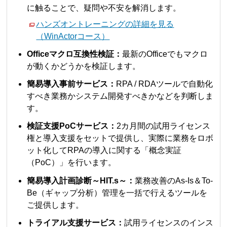
に触ることで、疑問や不安を解消します。
ハンズオントレーニングの詳細を見る
（WinActorコース）
Officeマクロ互換性検証：
最新のOfficeでもマクロ
が動くかどうかを検証します。
簡易導入事前サービス：
RPA / RDAツールで自動化
すべき業務かシステム開発すべきかなどを判断しま
す。
検証支援PoCサービス：
2カ月間の試用ライセンス
権と導入支援をセットで提供し、実際に業務をロボ
ット化してRPAの導入に関する「概念実証
（PoC）」を行います。
簡易導入計画診断～HIT.s～：
業務改善のAs-Is＆To-
Be（ギャップ分析）管理を一括で行えるツールを
ご提供します。
トライアル支援サービス：
試用ライセンスのインス