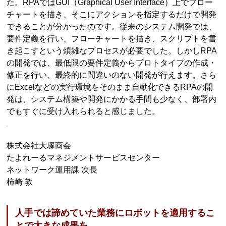
た。RPAではGUI（Graphical User Interface）上でフロー
チャートを描き、そこにアクションを指定するだけで開発
できることが分かったのです。従来のシステム開発では、
要件定義を行い、フローチャートを描き、スクリプトを書
き起こすという煩雑なプロセスが必要でした。しかしRPA
の開発では、最低限の要件定義からプロトタイプの作成・
修正を行い、最終的に間違いのない開発が行えます。さら
にExcelなどの実行環境をそのまま自動化できるRPAの開
発は、システム構築や開発にかかる手間も少なく、部署内
でもすぐに受け入れられると感じました。
株式会社大塚商会
たよれーるマネジメントサービスセンター
ネットワーク運用課 次長
柿崎 敦
人手では諦めていた業務にロボットを適用するこ
とで大きな成果を