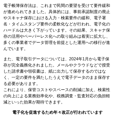
電子帳簿保存法は、これまで民間の要望を受けて要件緩和
が進められてきました。具体的には、事前承認制度の廃止
やスキャナ保存における入力・検索要件の緩和、電子署
名・タイムスタンプ要件の柔軟化などが行われ、電子化の
ハードルは大きく下がっています。その結果、スキャナ保
存の活用やペーパーレス化への取り組みは着実に拡大し、
多くの事業者でデータ管理を前提とした運用への移行が進
んでいます。
また、電子取引データについては、2024年1月から電子保
存が完全義務化されました。メールやクラウドなどで授受
した請求書や領収書は、紙に出力して保存するのではな
く、一定の要件を満たしたうえで電子データのまま保存す
る必要があります。
これにより、保管コストやスペースの削減に加え、検索性
の向上による業務効率化や、税務調査・監査対応の負担軽
減といった効果が期待できます。
電子化を促進するため年々改正が行われています