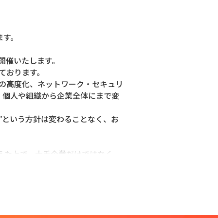
ます。
を開催いたします。
げております。
AIの高度化、ネットワーク・セキュリ
、個人や組織から企業全体にまで変
”という方針は変わることなく、お
。
えた上で、大手企業だけではなく、
よう「まるごとDX」として各種ソリ
セミナーも開催し、
る情報をお届けいたします。