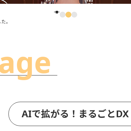
した。
age
AIで拡がる！まるごとDX