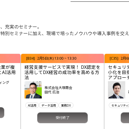
る、充実のセミナー。
特別セミナーに加え、現場で培ったノウハウや導入事例を交えな
[B34]
2月5日(木) 13:00 ~ 13:30
[C35]
2月6日
企業が複
経営支援サービスで実現！ DX認定を
セキュリ
AI活用
活用してDX経営の成功率を高める方
小化を目
法
アプロー
ィング
株式会社大塚商会
田代 広治
AI活用
データ活用
業務DX
セキュリティ
受付終了