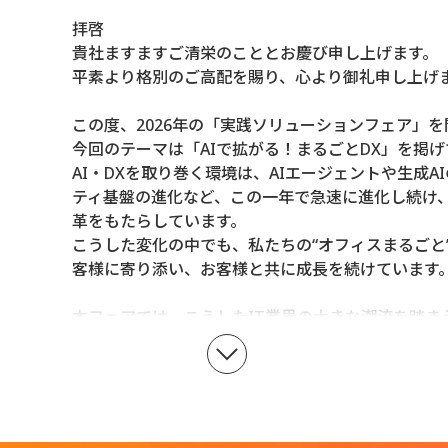
拝啓
貴社ますますご清栄のこととお慶び申し上げます。
平素より格別のご高配を賜り、心より御礼申し上げ
この度、2026年の「実践ソリューションフェア」
今回のテーマは「AIで拡がる！まるごとDX」を掲
AI・DXを取り巻く環境は、AIエージェントや生成
ティ基盤の進化など、この一年で急速に進化し続け
革をもたらしています。
こうした変化の中でも、私たちの“オフィスまるごと
客様に寄り添い、お客様と共に成長を続けています
本フェアでは、こうしたIT業界の大きな潮流を踏ま
中堅・中小企業のお客様にもすぐに実践いただける
ューションを展示、セミナーでご紹介いたします。
また、経営課題解決や組織変革をテーマとした特別
皆さまの未来を切り拓く新たな価値創造の一助とな