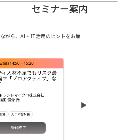
セミナー案内
がら、AI・IT活用のヒントをお届
(金) 14:50 ~ 15:20
[A23]
2月4日(水) 12:45 ~ 13:15
ティ人材不足でもリスク最
「最新パソコンがもった
指す「プロアクティブ」な
投資を無駄にしないネッ
チ
直しの5ステップ
トレンドマイクロ株式会社
株式会社大塚商会
福田 俊介 氏
五十嵐 雄輝
▲
対策
人手不足対策
ITインフラ整備
受付終了
受付終了