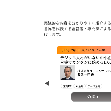
実践的な内容を分かりやすく紹介す
各界を代表する経営者・専門家による
けします。
) 14:40 ~ 15:10
[B35]
2月5日(木) 14:10 ~ 14:40
どまらない AI時代に求
デジタル人材がいない中小
こなすためのCopilot活
合機でカンタンに始めるDXと
株式会社ＮＩコンサルテ
長尾 一洋 氏
式会社大塚商会
垣 竜弥
▲
業務DX
AI活用
データ活用
受付終了
受付終了