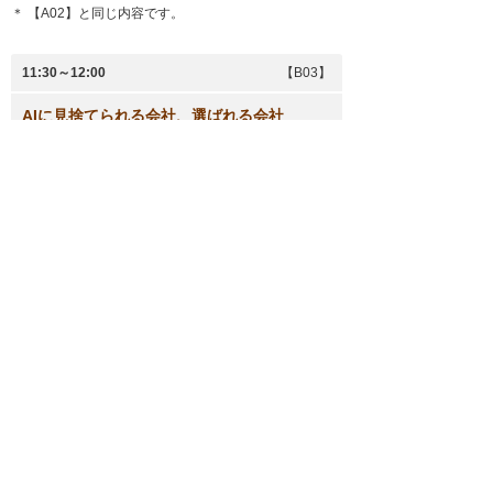
＊ 【A02】と同じ内容です。
11:30～12:00
【B03】
AIに見捨てられる会社、選ばれる会社
～生き残る企業のペーパーレス～
＊ 【A03】と同じ内容です。
13:30～14:00
【B04】
大人気のコミュニケーションツール！
今話題の電子黒板「RCB」で効率アップ！
＊ 【A01】と同じ内容です。
14:30～15:00
【B05】
公認会計士が解説する、25年、26年の法改
正対応術