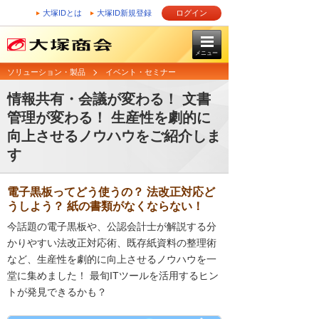
大塚IDとは
大塚ID新規登録
ログイン
メニュー
ソリューション・製品
イベント・セミナー
情報共有・会議が変わる！ 文書
管理が変わる！ 生産性を劇的に
向上させるノウハウをご紹介しま
す
電子黒板ってどう使うの？ 法改正対応ど
うしよう？ 紙の書類がなくならない！
今話題の電子黒板や、公認会計士が解説する分
かりやすい法改正対応術、既存紙資料の整理術
など、生産性を劇的に向上させるノウハウを一
堂に集めました！ 最旬ITツールを活用するヒン
トが発見できるかも？