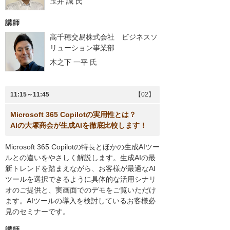
玉井 誠
氏
講師
高千穂交易株式会社 ビジネスソ
リューション事業部
木之下 一平
氏
11:15～11:45
【02】
Microsoft 365 Copilotの実用性とは？
AIの大塚商会が生成AIを徹底比較します！
Microsoft 365 Copilotの特長とほかの生成AIツー
ルとの違いをやさしく解説します。生成AIの最
新トレンドを踏まえながら、お客様が最適なAI
ツールを選択できるように具体的な活用シナリ
オのご提供と、実画面でのデモをご覧いただけ
ます。AIツールの導入を検討しているお客様必
見のセミナーです。
講師