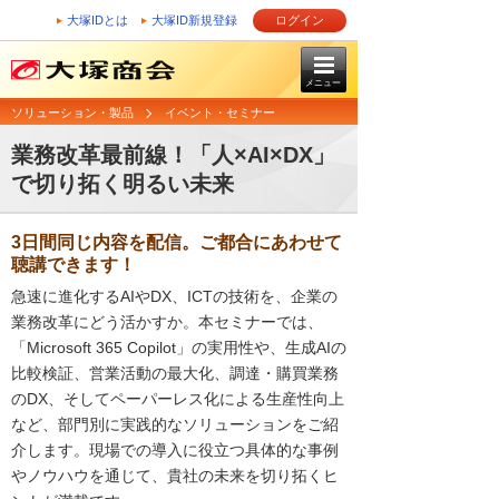
大塚IDとは
大塚ID新規登録
ログイン
メニュー
ソリューション・製品
イベント・セミナー
業務改革最前線！「人×AI×DX」
で切り拓く明るい未来
3日間同じ内容を配信。ご都合にあわせて
聴講できます！
急速に進化するAIやDX、ICTの技術を、企業の
業務改革にどう活かすか。本セミナーでは、
「Microsoft 365 Copilot」の実用性や、生成AIの
比較検証、営業活動の最大化、調達・購買業務
のDX、そしてペーパーレス化による生産性向上
など、部門別に実践的なソリューションをご紹
介します。現場での導入に役立つ具体的な事例
やノウハウを通じて、貴社の未来を切り拓くヒ