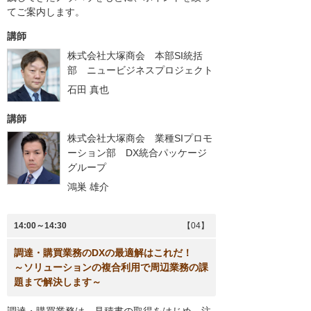
てご案内します。
講師
株式会社大塚商会 本部SI統括
部 ニュービジネスプロジェクト
石田 真也
講師
株式会社大塚商会 業種SIプロモ
ーション部 DX統合パッケージ
グループ
鴻巣 雄介
14:00～14:30
【04】
調達・購買業務のDXの最適解はこれだ！
～ソリューションの複合利用で周辺業務の課
題まで解決します～