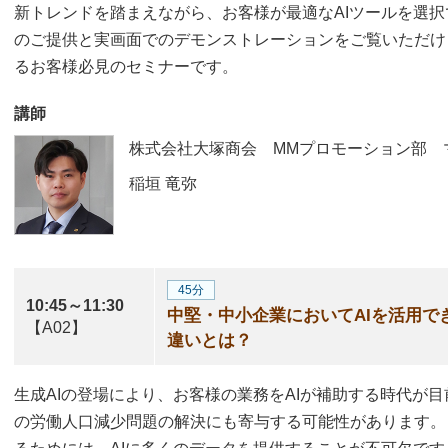
新トレンドを踏まえながら、お客様が最適なAIツールを選
のご提供と実画面でのデモンストレーションをご覧いただけ
るお客様必見のセミナーです。
講師
株式会社大塚商会 MMプロモーション部 
稲垣 竜弥
45分
10:45～11:30
中堅・中小企業においてAIを活用で
【A02】
違いとは？
生成AIの登場により、お客様の業務をAIが補助する時代が目
の労働人口減少問題の解決にも寄与する可能性があります。