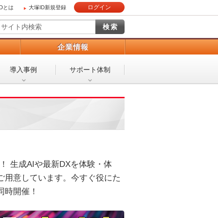
ログイン
IDとは
大塚ID新規登録
）
企業情報
導入事例
サポート体制
場！ 生成AIや最新DXを体験・体
ご用意しています。今すぐ役にた
同時開催！