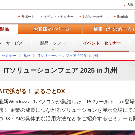
大塚
サポート
イベント・セミナー
お問い合わせ
English
製品
お客様マイページ
通販（たのめーる
ン・
サービス
製品・ソフト
イベント・
セミナー
・セミナー
九州
ITソリューションフェア 2025 in 九州
ITソリューションフェア 2025 in 九州
AIで拡がる！ まるごとDX
最新Windows 11パソコンが集結した「PCワールド」が登
感！ 企業の成長につながるソリューションを展示会場にて
つDX・AIの具体的な活用方法などをご紹介するセミナーも