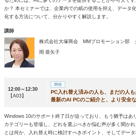
るためには、AIに多くのデータを提供することが不可欠で
か？ 本セミナーでは、企業内での紙の使用を抑え、データ
化する方法について、分かりやすく解説します。
講師
株式会社大塚商会 MMプロモーション部 
岡 亜矢子
30分
12:00～12:30
PC入れ替え済みの人も、まだの人も
【A03】
最新のAI PCのご紹介と、より安全
Windows 10のサポート終了日が迫っており、もう猶予はあ
カテゴリーも登場し、どれを選ぶべきか悩む声が多く聞かれま
とは何か、入れ替え時に検討すべきポイント、そしてデータ