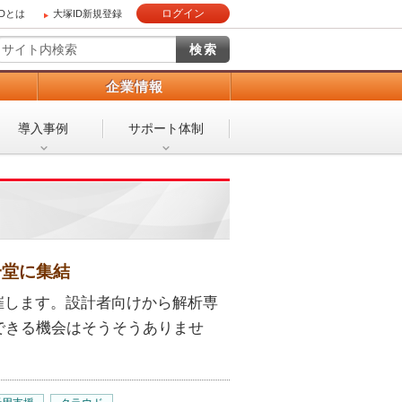
ログイン
IDとは
大塚ID新規登録
）
企業情報
導入事例
サポート体制
一堂に集結
催します。設計者向けから解析専
できる機会はそうそうありませ