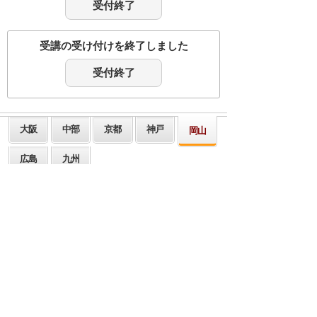
受付終了
受講の受け付けを終了しました
受付終了
大阪
中部
京都
神戸
岡山
広島
九州
会社名、製品名などは、各社または、各団体の
商標、もしくは登録商標です。
講演内容、タイトル、講師、セミナー会場は予
告なく変更する場合がありますのであらかじめ
ご了承ください。
ナビゲーションメニュー