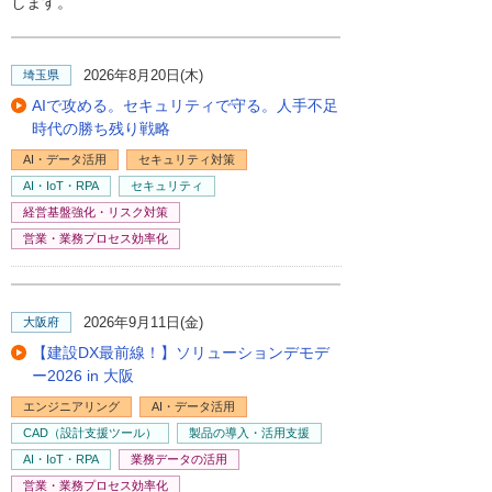
します。
2026年8月20日(木)
埼玉県
AIで攻める。セキュリティで守る。人手不足
時代の勝ち残り戦略
AI・データ活用
セキュリティ対策
AI・IoT・RPA
セキュリティ
経営基盤強化・リスク対策
営業・業務プロセス効率化
2026年9月11日(金)
大阪府
【建設DX最前線！】ソリューションデモデ
ー2026 in 大阪
エンジニアリング
AI・データ活用
CAD（設計支援ツール）
製品の導入・活用支援
AI・IoT・RPA
業務データの活用
営業・業務プロセス効率化