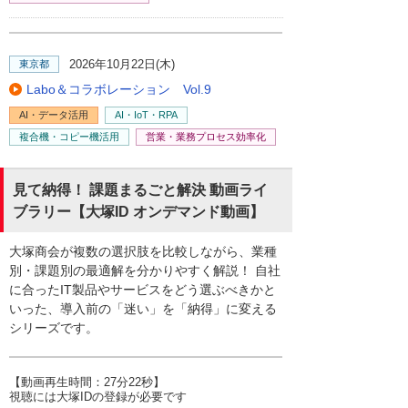
2026年10月22日(木)
東京都
Labo＆コラボレーション Vol.9
AI・データ活用
AI・IoT・RPA
複合機・コピー機活用
営業・業務プロセス効率化
見て納得！ 課題まるごと解決 動画ライ
ブラリー【大塚ID オンデマンド動画】
大塚商会が複数の選択肢を比較しながら、業種
別・課題別の最適解を分かりやすく解説！ 自社
に合ったIT製品やサービスをどう選ぶべきかと
いった、導入前の「迷い」を「納得」に変える
シリーズです。​
【動画再生時間：27分22秒】
視聴には大塚IDの登録が必要です