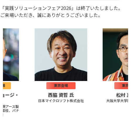
「実践ソリューションフェア2026
」は終了いたしました。
ご来場いただき、誠にありがとうございました。
東京会場
東京会場
ージ・
西脇 資哲 氏
松村 真宏
日本マイクロソフト株式会社
大阪大学大学院経
アース製
役、パナ