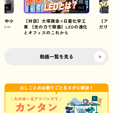
17:45
16:12
N 中小
【対談】大塚商会×日亜化学工
【アニ
Iエー
業 【光の力で除菌】LEDの進化
だけな
とオフィスのこれから
動画一覧を見る