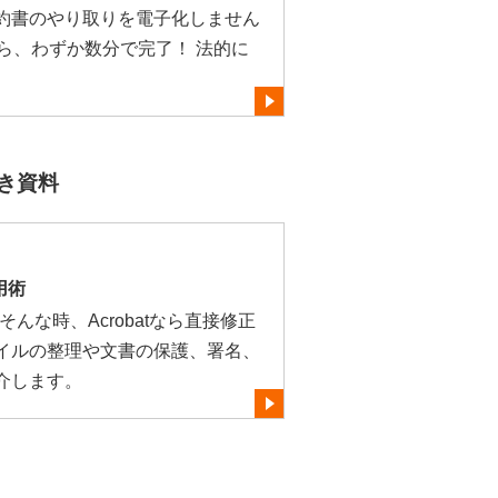
約書のやり取りを電子化しません
Signなら、わずか数分で完了！ 法的に
向き資料
用術
そんな時、Acrobatなら直接修正
イルの整理や文書の保護、署名、
介します。