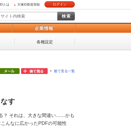
ログイン
IDとは
大塚ID新規登録
）
企業情報
各種設定
後で見る一覧
こなす
る？ それは、大きな間違い……かも
はこんなに広かったPDFの可能性