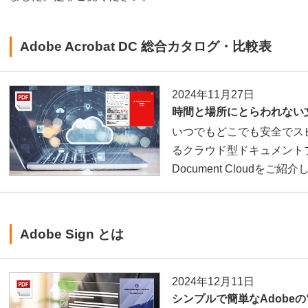
Adobe Acrobat DC 総合カタログ・比較表
2024年11月27日
時間と場所にとらわれない文
いつでもどこでも安全でス
るクラウド型ドキュメントプ
Document Cloudをご紹
Adobe Sign とは
2024年12月11日
シンプルで簡単なAdobe