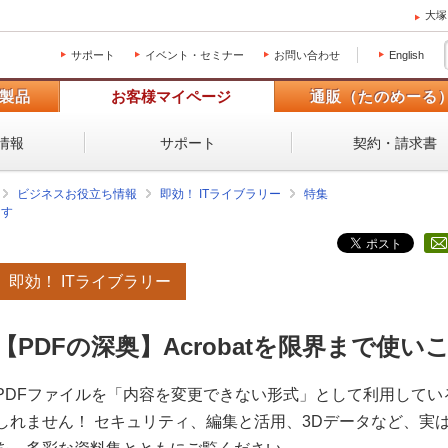
大塚
サポート
イベント・セミナー
お問い合わせ
English
製品
お客様マイページ
通販（たのめーる
情報
サポート
契約・請求書
ビジネスお役立ち情報
即効！ ITライブラリー
特集
なす
即効！ ITライブラリー
【PDFの深奥】Acrobatを限界まで使い
PDFファイルを「内容を変更できない形式」として利用してい
しれません！ セキュリティ、編集と活用、3Dデータなど、実