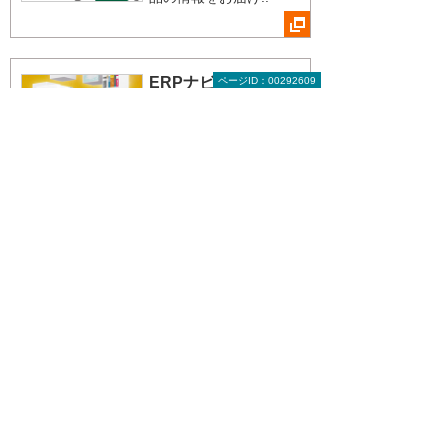
ERPナビ
ページID：00292609
注目のテーマ
法・制度改正の解説
と、対応ソリューショ
ンをご紹介！
CAD Japan
トピックス
CAD/CAM/CAEを活用
したソリューションで
何が実現できるのか特
集記事で紹介するトピ
ックス！