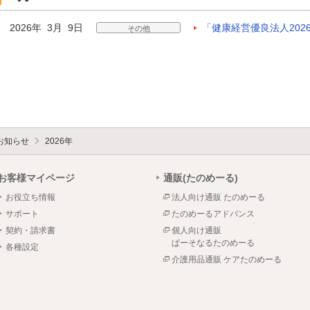
2026年 3月 9日
「健康経営優良法人202
その他
お知らせ
2026年
お客様マイページ
通販(たのめーる)
お役立ち情報
法人向け通販 たのめーる
サポート
たのめーるアドバンス
契約・請求書
個人向け通販
ぱーそなるたのめーる
各種設定
介護用品通販 ケアたのめーる