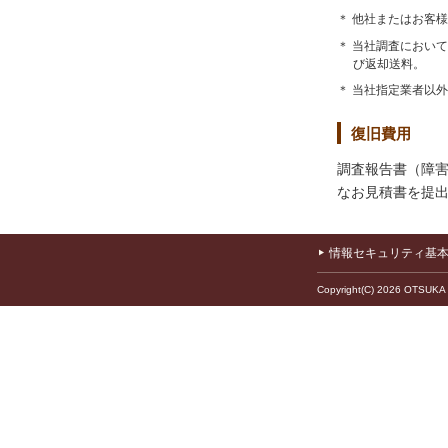
＊ 他社またはお客
＊ 当社調査におい
び返却送料。
＊ 当社指定業者以
復旧費用
調査報告書（障
なお見積書を提
情報セキュリティ基
Copyright(C) 2026 OTSUKA