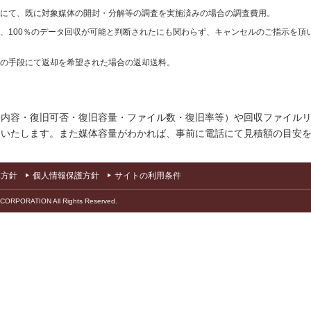
様にて、既に対象媒体の開封・分解等の調査を実施済みの場合の調査費用。
て、100％のデータ回収が可能と判断されたにも関わらず、キャンセルのご指示を頂
外の手段にて返却を希望された場合の返却送料。
害内容・復旧可否・復旧容量・ファイル数・復旧率等）や回収ファイル
出いたします。また媒体容量がわかれば、事前に電話にて見積額の目安
本方針
個人情報保護方針
サイトの利用条件
 CORPORATION All Rights Reserved.