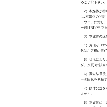
めご了承下さい
（2）本媒体が
は､本媒体の開封
ドウェアに対し
ー保証期間中で
（3）本媒体の返
（4）お預かり
包はお客様の責
（5）状況により
が、次頁3に該当
（6）調査結果
ータ回収を依頼す
（7）媒体発送
ません。
（8）本媒体に、