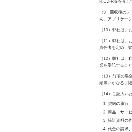
R,CD-R等を
（9）回収後のデ
ん。アプリケー
（10）弊社は、
（11）弊社は、
責任者を定め、
（12）弊社は、
業を委託するこ
（13）前項の場
頭等いかなる手
（14）ご記入い
契約の履行
商品、サー
統計資料の
代金の請求