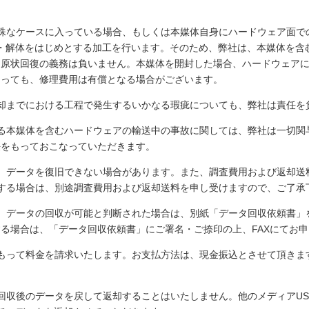
。
特殊なケースに入っている場合、もしくは本媒体自身にハードウェア面で
・解体をはじめとする加工を行います。そのため、弊社は、本媒体を含
、原状回復の義務は負いません。本媒体を開封した場合、ハードウェア
あっても、修理費用は有償となる場合がございます。
却までにおける工程で発生するいかなる瑕疵についても、弊社は責任を
する本媒体を含むハードウェアの輸送中の事故に関しては、弊社は一切関
任をもっておこなっていただきます。
、データを復旧できない場合があります。また、調査費用および返却送
する場合は、別途調査費用および返却送料を申し受けますので、ご了承
後、データの回収が可能と判断された場合は、別紙「データ回収依頼書」
る場合は、「データ回収依頼書」にご署名・ご捺印の上、FAXにてお
をもって料金を請求いたします。お支払方法は、現金振込とさせて頂きま
回収後のデータを戻して返却することはいたしません。他のメディアUSB接