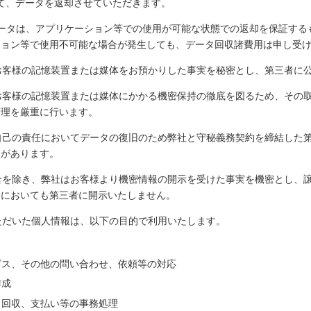
介して、データを返却させていただきます。
ータは、アプリケーション等での使用が可能な状態での返却を保証する
ション等で使用不可能な場合が発生しても、データ回収諸費用は申し受
お客様の記憶装置または媒体をお預かりした事実を秘密とし、第三者に
お客様の記憶装置または媒体にかかる機密保持の徹底を図るため、その
管理を厳重に行います。
自己の責任においてデータの復旧のため弊社と守秘義務契約を締結した
とがあります。
合を除き、弊社はお客様より機密情報の開示を受けた事実を機密とし、
段においても第三者に開示いたしません。
ただいた個人情報は、以下の目的で利用いたします。
ビス、その他の問い合わせ、依頼等の対応
作成
、回収、支払い等の事務処理