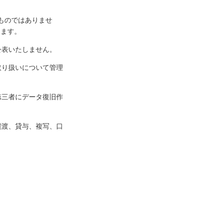
ものではありませ
けます。
公表いたしません。
取り扱いについて管理
第三者にデータ復旧作
譲渡、貸与、複写、口