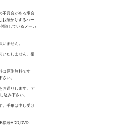
の不具合がある場合
むお預かりするハー
に付随しているメーカ
負いません。
与いたしません。梱
料は原則無料です
下さい。
をお送りします。デ
申し込み下さい。
す。手形は申し受け
続HDD,DVD-