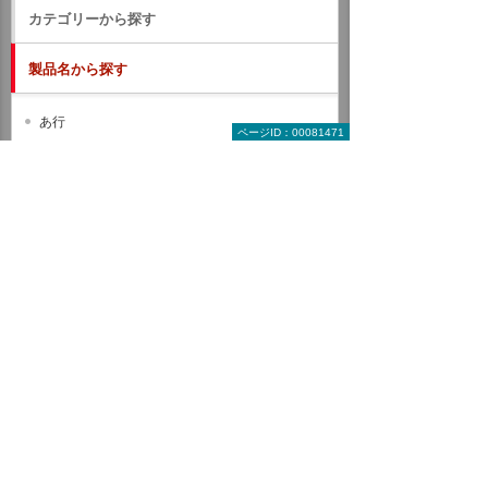
カテゴリーから探す
製品名から探す
あ行
ページID：00081471
か行
さ行
た行
な行
は行
ま行
や行
ら行
わ行
A B C
D E F