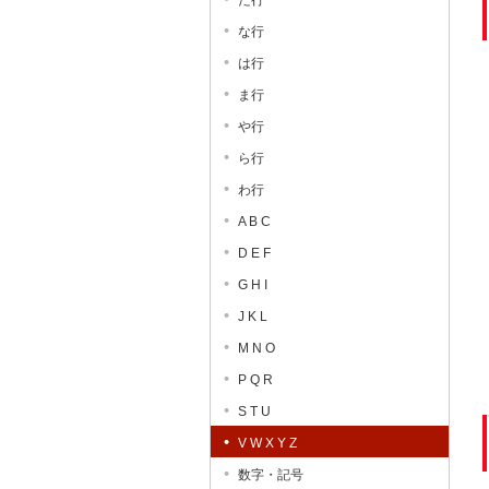
た行
な行
は行
ま行
や行
ら行
わ行
A B C
D E F
G H I
J K L
M N O
P Q R
S T U
V W X Y Z
数字・記号