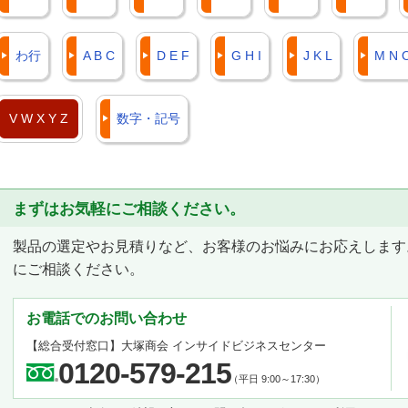
わ行
A B C
D E F
G H I
J K L
M N 
V W X Y Z
数字・記号
まずはお気軽にご相談ください。
製品の選定やお見積りなど、お客様のお悩みにお応えします
にご相談ください。
お電話でのお問い合わせ
【総合受付窓口】
大塚商会 インサイドビジネスセンター
0120-579-215
（平日 9:00～17:30）