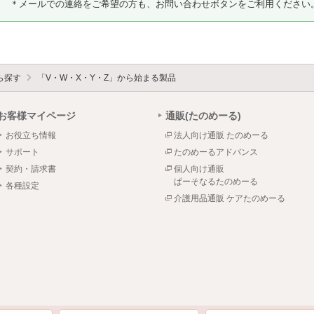
＊メールでの連絡をご希望の方も、お問い合わせボタンをご利用ください
ら探す
「V・W・X・Y・Z」から始まる製品
お客様マイページ
通販(たのめーる)
お役立ち情報
法人向け通販 たのめーる
サポート
たのめーるアドバンス
契約・請求書
個人向け通販
ぱーそなるたのめーる
各種設定
介護用品通販 ケアたのめーる