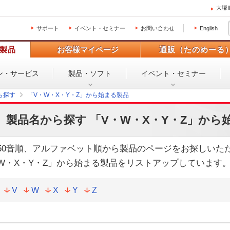
大塚
サポート
イベント・セミナー
お問い合わせ
English
製品
お客様マイページ
通販（たのめーる
ン・
サービス
製品・ソフト
イベント・
セミナー
ら探す
「V・W・X・Y・Z」から始まる製品
製品名から探す 「V・W・X・Y・Z」から
50音順、アルファベット順から製品のページをお探しいた
W・X・Y・Z」から始まる製品をリストアップしています
V
W
X
Y
Z