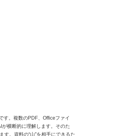
つです。複数のPDF、Officeファイ
AIが横断的に理解します。そのた
す。資料の“山”を相手にできるた