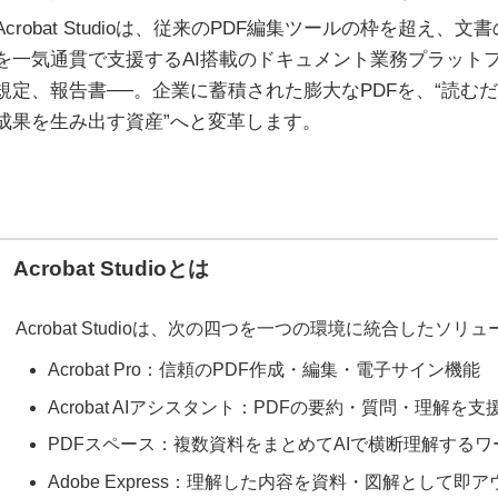
Acrobat Studioは、従来のPDF編集ツールの枠を超え
を一気通貫で支援するAI搭載のドキュメント業務プラット
規定、報告書──。企業に蓄積された膨大なPDFを、“読むだ
成果を生み出す資産”へと変革します。
Acrobat Studioとは
Acrobat Studioは、次の四つを一つの環境に統合したソリ
Acrobat Pro：信頼のPDF作成・編集・電子サイン機能
Acrobat AIアシスタント：PDFの要約・質問・理解を支
PDFスペース：複数資料をまとめてAIで横断理解する
Adobe Express：理解した内容を資料・図解として即