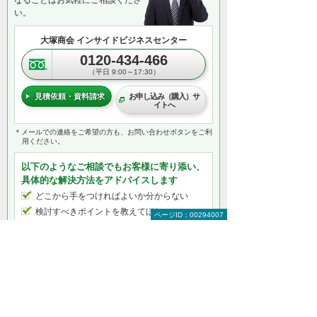
い。
大塚商会 インサイドビジネスセンター
0120-434-466
（平日 9:00～17:30）
見積依頼・資料請求
お申し込み（購入）サ
イトへ
＊メールでの連絡をご希望の方も、お問い合わせボタンをご利
用ください。
以下のようなご相談でもお客様に寄り添い、
具体的な解決方法をアドバイスします
どこから手をつければよいか分からない
検討すべきポイントを教えてほしい
ページID：00294007
自社に必要なものを提案してほしい
予算内で最適なプランを提案してほしい
何から相談したらよいのか分からない方はこ
ちら（ITよろず相談窓口）
Adobe（アドビ）製品をもっと知りたい