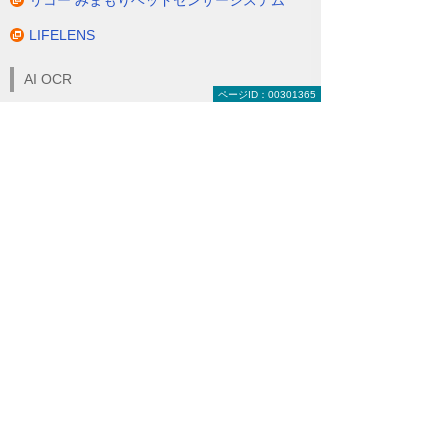
LIFELENS
AI OCR
ページID：00301365
AnyForm OCR
DynaEye 11
FormOCR
LAQOOT
RICOH 受領請求書サービス
RICOH 受領納品書サービス
AI契約書審査
LegalOn
LeCHECK