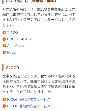
AI文字起こし（議事録・翻訳）
AIの技術発展により、翻訳や音声文字起こしの
精度は飛躍的に向上しています。業務に活用で
きるAI翻訳・音声文字起こしサービスをご紹介
します。
T-4OO
POCKETALK S
AutoMemo
Notta
AI OCR
文字を認識してデジタル化するOCR技術にAIを
活用することで、機械学習による文字認識率の
向上や、自社内で簡単な設定で帳票の項目を抽
出することが可能になりました。
RICOH 受領請求書サービス
RICOH 受領納品書サービス