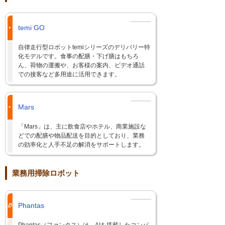
temi GO
自律走行型ロボットtemiシリーズのデリバリー特
化モデルです。食事の配膳・下げ膳はもちろ
ん、荷物の運搬や、お客様の案内、ビデオ通話
での接客など多用途に活用できます。
Mars
「Mars」は、主に飲食店やホテル、商業施設な
どでの配膳や物品配送を目的としており、業務
の効率化と人手不足の解消をサポートします。
業務用掃除ロボット
Phantas
Phantas（ファンタス）は、AIを搭載したコンパ