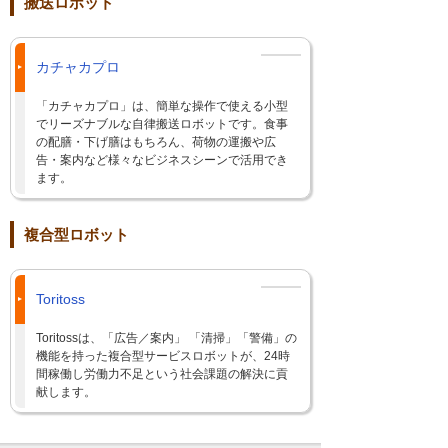
搬送ロボット
カチャカプロ
「カチャカプロ」は、簡単な操作で使える小型
でリーズナブルな自律搬送ロボットです。食事
の配膳・下げ膳はもちろん、荷物の運搬や広
告・案内など様々なビジネスシーンで活用でき
ます。
複合型ロボット
Toritoss
Toritossは、「広告／案内」 「清掃」「警備」の
機能を持った複合型サービスロボットが、24時
間稼働し労働力不足という社会課題の解決に貢
献します。