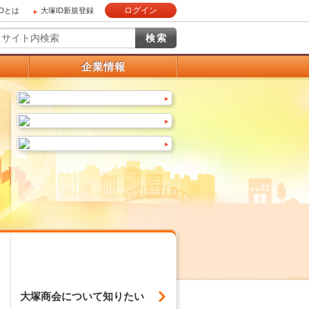
ログイン
IDとは
大塚ID新規登録
）
企業情報
大塚商会について
知りたい