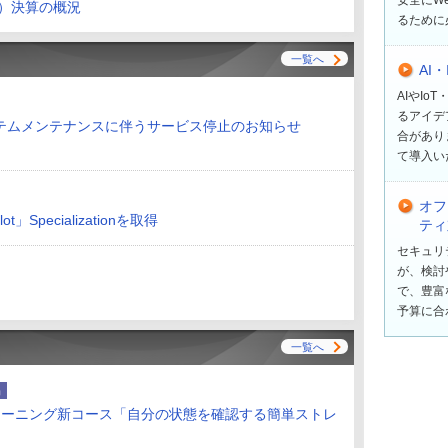
期）決算の概況
るために
一覧へ
AI
AIやI
るアイデ
テムメンテナンスに伴うサービス停止のお知らせ
合があり
て導入い
オフ
t」Specializationを取得
ティ
セキュリ
が、検討
で、豊富
予算に合
一覧へ
品
ラーニング新コース「自分の状態を確認する簡単ストレ