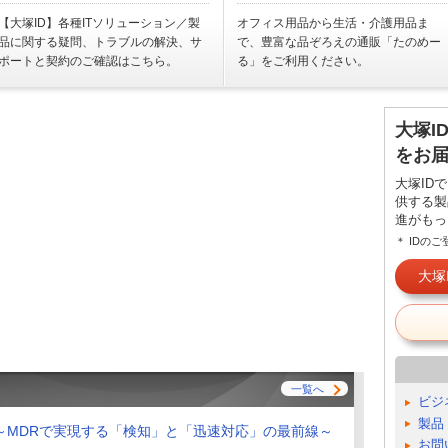
【大塚ID】各種ITソリューション／製
オフィス用品から生活・介護用品ま
品に関する疑問、トラブルの解決、サ
で、豊富な品ぞろえの通販「たのめー
ポートと契約のご確認はこちら。
る」をご利用ください。
大塚I
をお
大塚ID
供する製
進がもっ
＊ IDの
大塚
一覧へ
ビジ
製品
～MDRで実現する「検知」と「迅速対応」の最前線～
お問