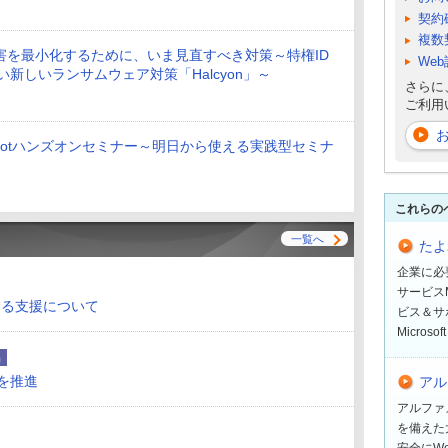
契約
複数
害を最小化するために、いま見直すべき対策～特権ID
We
にない新しいランサムウェア対策「Halcyon」～
さらに
ご利用
pilotハンズオンセミナー～明日から使える実践型セミナ
これらの
一覧へ
たよれ
企業に必
サービスM
する支援について
ビス＆サ
Micro
品
スを推進
アル
アルファ
を備えた
安全にW