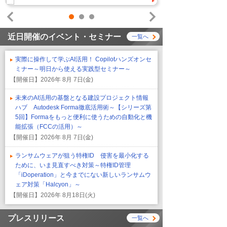
1
2
3
Prev
Next
近日開催のイベント・セミナー
一覧へ
実際に操作して学ぶAI活用！ Copilotハンズオンセ
ミナー～明日から使える実践型セミナー～
【開催日】
2026年 8月 7日(金)
未来のAI活用の基盤となる建設プロジェクト情報
ハブ Autodesk Forma徹底活用術～【シリーズ第
5回】Formaをもっと便利に使うための自動化と機
能拡張（FCCの活用）～
【開催日】
2026年 8月 7日(金)
ランサムウェアが狙う特権ID 侵害を最小化する
ために、いま見直すべき対策～特権ID管理
「iDoperation」と今までにない新しいランサムウ
ェア対策「Halcyon」～
【開催日】
2026年 8月18日(火)
プレスリリース
一覧へ