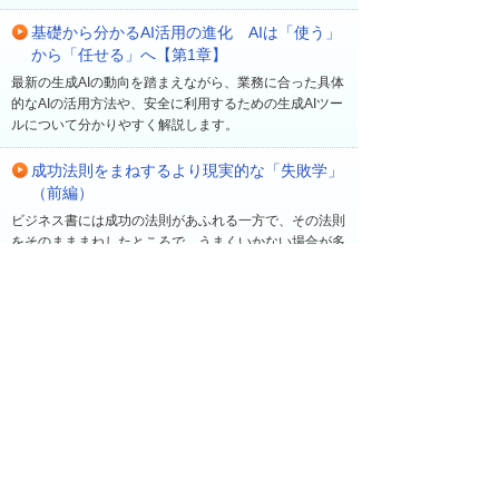
基礎から分かるAI活用の進化 AIは「使う」
から「任せる」へ【第1章】
最新の生成AIの動向を踏まえながら、業務に合った具体
的なAIの活用方法や、安全に利用するための生成AIツー
ルについて分かりやすく解説します。
成功法則をまねするより現実的な「失敗学」
（前編）
ビジネス書には成功の法則があふれる一方で、その法則
をそのまままねしたところで、うまくいかない場合が多
い。早稲田大学ビジネススクール教授の菅野寛氏は、
「新規事業が成功する確率は10％程度」とも言う。過
去の経験に基づき、同氏が注目するのは「失敗」だ。成
功の法則を追いかけるよりも、むしろ成功する確率を高
める「失敗学」について、菅野氏に聞いた。
最近の更新
一覧へ
2026年 8月 5日
読み物・コラム
他社の「業務におけるAI活用状況は？」アンケー
トで見えてきた企業の取り組みや課題を共有【企