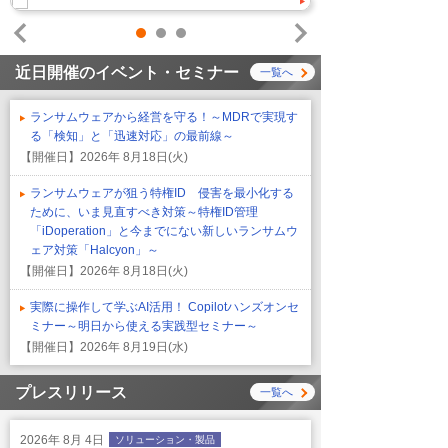
1
2
3
Prev
Next
近日開催のイベント・セミナー
一覧へ
ランサムウェアから経営を守る！～MDRで実現す
る「検知」と「迅速対応」の最前線～
【開催日】
2026年 8月18日(火)
ランサムウェアが狙う特権ID 侵害を最小化する
ために、いま見直すべき対策～特権ID管理
「iDoperation」と今までにない新しいランサムウ
ェア対策「Halcyon」～
【開催日】
2026年 8月18日(火)
実際に操作して学ぶAI活用！ Copilotハンズオンセ
ミナー～明日から使える実践型セミナー～
【開催日】
2026年 8月19日(水)
プレスリリース
一覧へ
2026年 8月 4日
ソリューション・製品