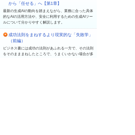
から「任せる」へ【第1章】
最新の生成AIの動向を踏まえながら、業務に合った具体
的なAIの活用方法や、安全に利用するための生成AIツー
ルについて分かりやすく解説します。
成功法則をまねするより現実的な「失敗学」
（前編）
ビジネス書には成功の法則があふれる一方で、その法則
をそのまままねしたところで、うまくいかない場合が多
い。早稲田大学ビジネススクール教授の菅野寛氏は、
「新規事業が成功する確率は10％程度」とも言う。過
去の経験に基づき、同氏が注目するのは「失敗」だ。成
功の法則を追いかけるよりも、むしろ成功する確率を高
める「失敗学」について、菅野氏に聞いた。
最近の更新
一覧へ
2026年 8月 5日
読み物・コラム
他社の「業務におけるAI活用状況は？」アンケー
トで見えてきた企業の取り組みや課題を共有【企
業でつながるアンケート】