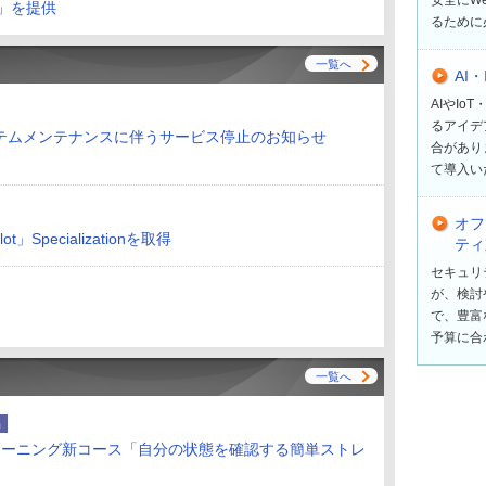
ス」を提供
るために
一覧へ
AI
AIやI
るアイデ
テムメンテナンスに伴うサービス停止のお知らせ
合があり
て導入い
オフ
t」Specializationを取得
ティ
セキュリ
が、検討
で、豊富
予算に合
一覧へ
品
ラーニング新コース「自分の状態を確認する簡単ストレ