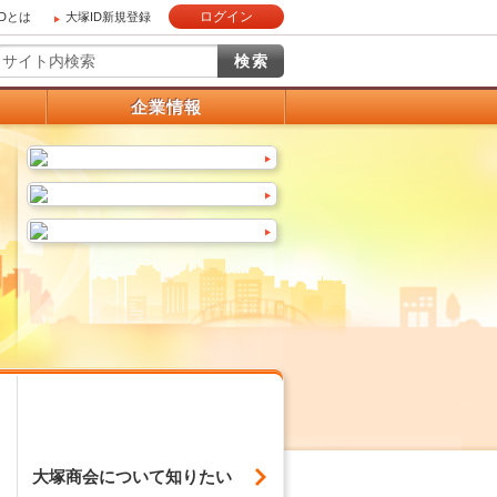
ログイン
IDとは
大塚ID新規登録
）
企業情報
大塚商会について
知りたい