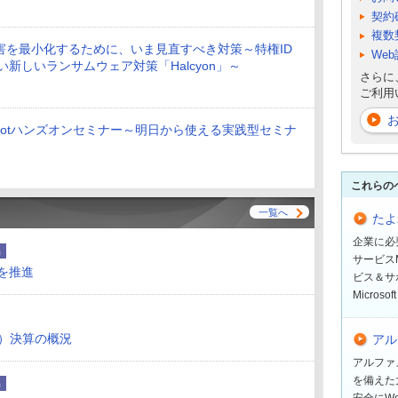
契約
複数
害を最小化するために、いま見直すべき対策～特権ID
We
にない新しいランサムウェア対策「Halcyon」～
さらに
ご利用
pilotハンズオンセミナー～明日から使える実践型セミナ
これらの
一覧へ
たよれ
企業に必
品
サービスM
スを推進
ビス＆サ
Micro
期）決算の概況
アル
アルファ
を備えた
品
安全にW