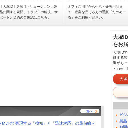
【大塚ID】各種ITソリューション／製
オフィス用品から生活・介護用品ま
品に関する疑問、トラブルの解決、サ
で、豊富な品ぞろえの通販「たのめー
ポートと契約のご確認はこちら。
る」をご利用ください。
大塚I
をお
大塚ID
供する製
進がもっ
＊ IDの
大塚
一覧へ
ビジ
製品
～MDRで実現する「検知」と「迅速対応」の最前線～
お問