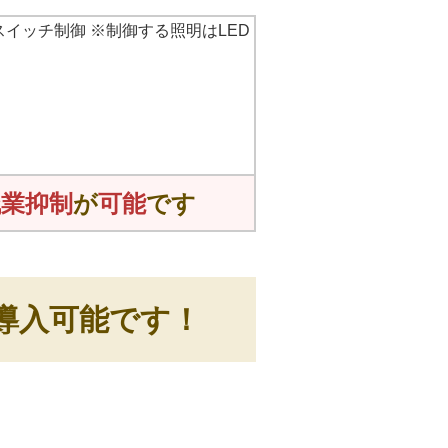
残業抑制
が
可能
です
導入可能です！