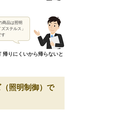
の商品は照明
イズステルス」
です
ズ（照明制御）で