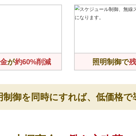
金
が
約60%削減
照明制御で
照明制御を同時にすれば、低価格で