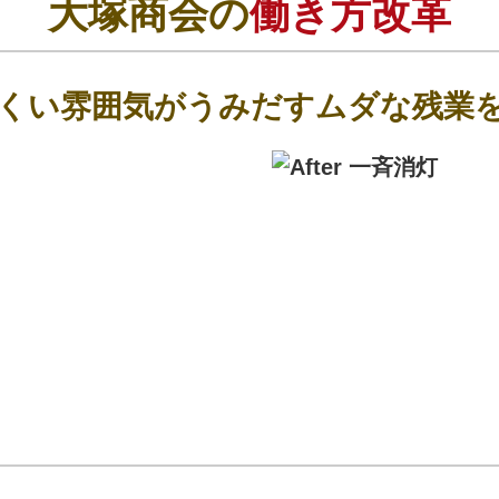
大塚商会の
働き方改革
くい雰囲気がうみだすムダな残業