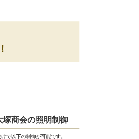
、
！
大塚商会の照明制御
だけで以下の制御が可能です。