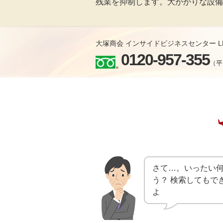
残業を抑制します。大がかりな設備
大塚商会 インサイドビジネスセンター L
0120-957-355
（平日
さて…。いったい
う？ 検索してもで
よ