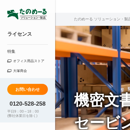
たのめーる ソリューション・製
ライセンス
特集
オフィス用品ストア
大塚商会
お問い合わせ
機密文
0120-528-258
平日9：00～18：00
(弊社休業日を除く)
セービン