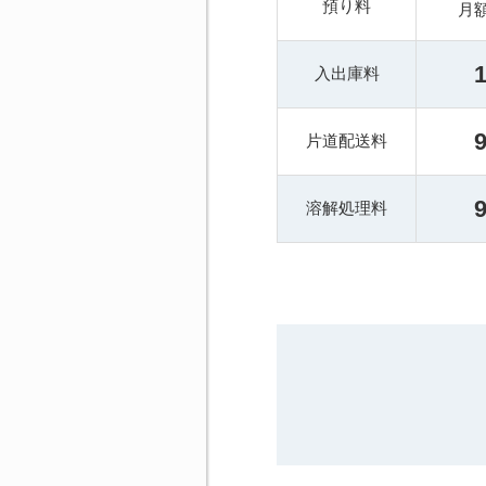
預り料
月
入出庫料
片道配送料
溶解処理料