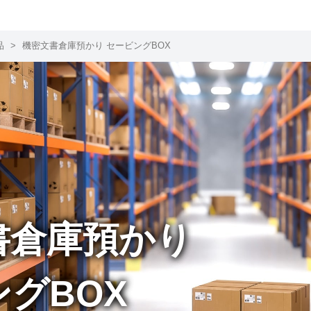
品
>
機密文書倉庫預かり セービングBOX
書倉庫預かり
グBOX