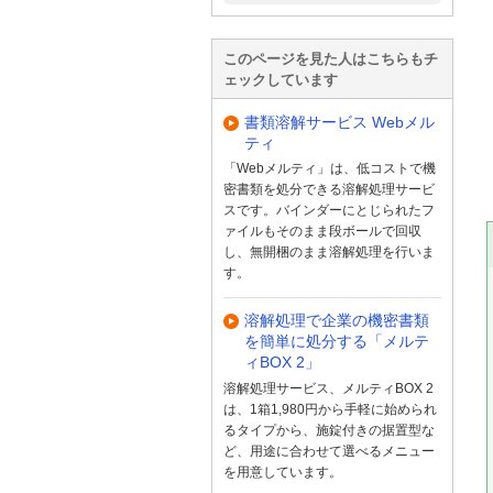
このページを見た人はこちらもチ
ェックしています
書類溶解サービス Webメル
ティ
「Webメルティ」は、低コストで機
密書類を処分できる溶解処理サービ
スです。バインダーにとじられたフ
ァイルもそのまま段ボールで回収
し、無開梱のまま溶解処理を行いま
す。
溶解処理で企業の機密書類
を簡単に処分する「メルテ
ィBOX 2」
溶解処理サービス、メルティBOX 2
は、1箱1,980円から手軽に始められ
るタイプから、施錠付きの据置型な
ど、用途に合わせて選べるメニュー
を用意しています。