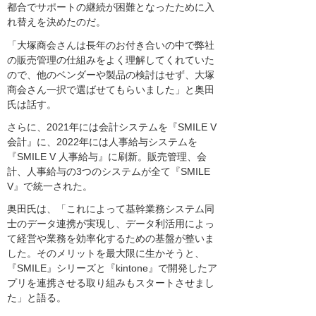
都合でサポートの継続が困難となったために入
れ替えを決めたのだ。
「大塚商会さんは長年のお付き合いの中で弊社
の販売管理の仕組みをよく理解してくれていた
ので、他のベンダーや製品の検討はせず、大塚
商会さん一択で選ばせてもらいました」と奥田
氏は話す。
さらに、2021年には会計システムを『SMILE V
会計』に、2022年には人事給与システムを
『SMILE V 人事給与』に刷新。販売管理、会
計、人事給与の3つのシステムが全て『SMILE
V』で統一された。
奥田氏は、「これによって基幹業務システム同
士のデータ連携が実現し、データ利活用によっ
て経営や業務を効率化するための基盤が整いま
した。そのメリットを最大限に生かそうと、
『SMILE』シリーズと『kintone』で開発したア
プリを連携させる取り組みもスタートさせまし
た」と語る。