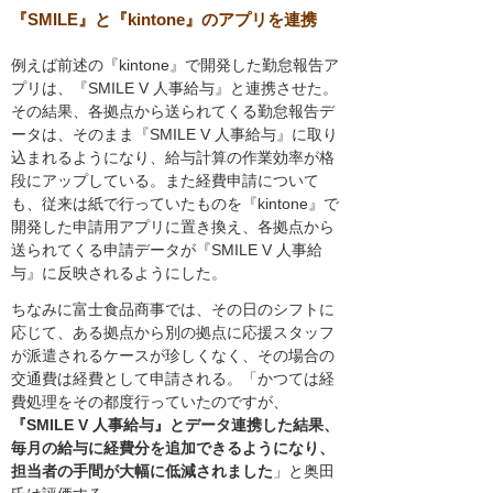
『SMILE』と『kintone』のアプリを連携
例えば前述の『kintone』で開発した勤怠報告ア
プリは、『SMILE V 人事給与』と連携させた。
その結果、各拠点から送られてくる勤怠報告デ
ータは、そのまま『SMILE V 人事給与』に取り
込まれるようになり、給与計算の作業効率が格
段にアップしている。また経費申請について
も、従来は紙で行っていたものを『kintone』で
開発した申請用アプリに置き換え、各拠点から
送られてくる申請データが『SMILE V 人事給
与』に反映されるようにした。
ちなみに富士食品商事では、その日のシフトに
応じて、ある拠点から別の拠点に応援スタッフ
が派遣されるケースが珍しくなく、その場合の
交通費は経費として申請される。「かつては経
費処理をその都度行っていたのですが、
『SMILE V 人事給与』とデータ連携した結果、
毎月の給与に経費分を追加できるようになり、
担当者の手間が大幅に低減されました
」と奥田