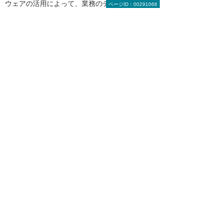
ウェアの活用によって、業務のデジタル化はさ
ページID：00291068
らに進みそうだ。
奥田氏は、「大塚商会さんには常に最新の製品
やソリューションの情報を提供していただき、
非常に参考になっています。今後はAIを使った
ソリューションの活用も検討していきたい」と
語る。さらなる業務のデジタル化によって、富
士食品商事のビジネスはますます発展しそう
だ。
大塚商会担当者からのコメント
「AIを活用したソリューションについても
ご提案します」
富士食品商事株式会社様からは、AIを活用した
ソリューションの導入も検討したいというご相
談をいただいていますので、これからもさらな
るDX化につながるご提案をしていきます。