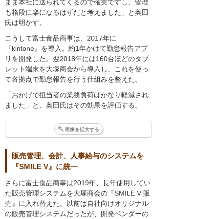
まま本社に送られてくるので確実ですし、管理
も格段に楽になるはずだと考えました」と奥田
氏は明かす。
こうして富士食品商事は、2017年に
『kintone』を導入。約1年かけて勤怠報告アプ
リを開発した。翌2018年には160台ほどのタブ
レット端末を大塚商会から導入し、これを使っ
て各拠点で勤怠報告を行う仕組みを整えた。
「おかげで担当者の業務負荷はかなり軽減され
ました」と、奥田氏はその効果を評価する。
画像を拡大する
販売管理、会計、人事給与のシステムを
『SMILE V』に統一
さらに富士食品商事は2019年、長年使用してい
た販売管理システムを大塚商会の『SMILE V 販
売』に入れ替えた。以前は自社向けオリジナル
の販売管理システムだったが、開発ベンダーの