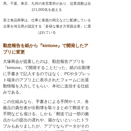
馬、千葉、東京、九州の各営業所があり、従業員数は合
計1,000名を超える
富士食品商事は、仕事と家庭の両立などに配慮している
企業を埼玉県が認定する「多様な働き方実践企業」に選
ばれている
勤怠報告を紙から『kintone』で開発したア
プリに変更
大塚商会が提案したのは、勤怠報告アプリを
『kintone』で開発することだった。紙の出勤簿
に手書きで記入するのではなく、PCやタブレッ
ト端末のアプリ上に表示されたフォームに出退
勤情報を入力してもらい、本社に送信する仕組
みである。
この仕組みなら、手書きによる手間やミス、各
拠点の責任者が出勤簿を取りまとめて郵送する
手間なども省ける。しかも「郵送では一部の拠
点からの提出の遅れや、届かないといったトラ
ブルもありましたが、アプリならデータがその