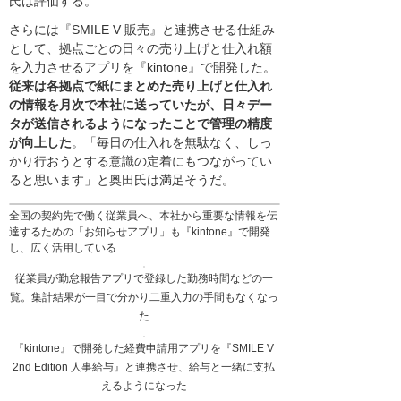
氏は評価する。
さらには『SMILE V 販売』と連携させる仕組み
として、拠点ごとの日々の売り上げと仕入れ額
を入力させるアプリを『kintone』で開発した。
従来は各拠点で紙にまとめた売り上げと仕入れ
の情報を月次で本社に送っていたが、日々デー
タが送信されるようになったことで管理の精度
が向上した
。「毎日の仕入れを無駄なく、しっ
かり行おうとする意識の定着にもつながってい
ると思います」と奥田氏は満足そうだ。
全国の契約先で働く従業員へ、本社から重要な情報を伝
達するための「お知らせアプリ」も『kintone』で開発
し、広く活用している
従業員が勤怠報告アプリで登録した勤務時間などの一
覧。集計結果が一目で分かり二重入力の手間もなくなっ
た
『kintone』で開発した経費申請用アプリを『SMILE V
2nd Edition 人事給与』と連携させ、給与と一緒に支払
えるようになった