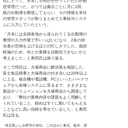
社にとって、非常に手間がかかっていたのが勤
怠管理だった。かつては拠点ごとに月に1回、
紙の出勤簿を郵送してもらい、その情報を本社
の管理スタッフが取りまとめて人事給与システ
ムに入力していたという。
「月末には全国各地から送られてくる出勤簿の
整理や入力作業で手いっぱいになり、2名の担
当者が悲鳴を上げるほどの忙しさでした。負担
軽減のため、何とか業務を自動化できないかと
考えました」と奥田氏は振り返る。
そこで同社は、大塚商会に解決策を相談した。
富士食品商事と大塚商会の付き合いは20年以上
に上る。複合機や電話機、PCといったハードウ
ェアから各種システムに至るまで、さまざまな
製品やソリューションを大塚商会から調達して
おり、「弊社の業務内容や課題をよく理解して
くれていること、頼めばすぐに動いてもらえる
ことなどに高い信頼を寄せていました」と奥田
氏は語る。
埼玉県ふじみ野市の本社。このほかに東北、栃木、群