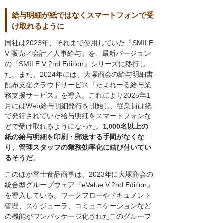
給与明細が紙ではなくスマートフォンで受
け取れるように
同社は2023年、それまで使用していた『SMILE
V 販売／会計／人事給与』を、最新バージョン
の『SMILE V 2nd Edition』シリーズに移行し
た。また、2024年には、大塚商会の給与明細書
配布支援クラウドサービス『たよれーる給与業
務支援サービス』を導入。これにより2025年1
月にはWeb給与明細発行を開始し、従業員は紙
で発行されていた給与明細をスマートフォンな
どで受け取れるようになった。
1,000名以上の
紙の給与明細を印刷・郵送する手間がなくな
り、管理スタッフの業務効率化に結び付いてい
るそうだ
。
このほか富士食品商事は、2023年に大塚商会の
統合型グループウェア『eValue V 2nd Edition』
を導入している。ワークフローやドキュメント
管理、スケジューラ、コミュニケーションなど
の機能がワンパッケージ化されたこのグループ