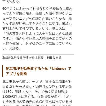
幸氏である。
60年近くにわたって社員食堂や学校給食に携わ
ってきた実績に加え、徹底した衛生管理やメニ
ュープランニングへの評判が高いことから、新
たな受託契約先は年を追うごとに増加。業績も
右肩上がりで伸びているという。奥田氏は、
「他の業界と同じように人手不足は大きな課題
ですが、働きやすい環境の整備を通じて多くの
人材を確保し、お客様のニーズに応えていきた
い」と語る。
取締役執行役員 管理本部 本部長 奥田 俊幸氏
勤怠管理を効率化するため『kintone』で
アプリを開発
北は東北から南は九州まで、富士食品商事が社
員食堂や学校給食などの経営を受託する契約先
は180カ所以上あり、そこで働く従業員数は
1,000名以上に達する。従業員数が多く、しか
も全国各地の契約先に拠点が散らばっている同