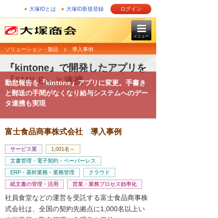
大塚IDとは
大塚ID新規登録
ログイン
メニュー
ソリューション・製品
導入事例
『kintone』で開発したアプリを
『SMILE』と連携
勤怠報告を『kintone』アプリに変更。手書き
と郵送の手間がなくなり給与システムへのデー
タ連携も実現
富士食品商事株式会社 導入事例
サービス業
1,001名～
文書管理・電子契約・ペーパーレス
ERP・基幹業務・業務管理
クラウド
紙文書の管理・活用
営業・業務プロセス効率化
社員食堂などの運営を受託する富士食品商事株
式会社は、全国の契約先拠点に1,000名以上い