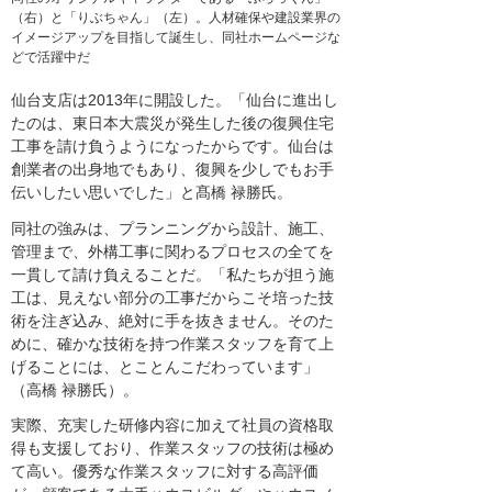
（右）と「りぶちゃん」（左）。人材確保や建設業界の
イメージアップを目指して誕生し、同社ホームページな
どで活躍中だ
仙台支店は2013年に開設した。「仙台に進出し
たのは、東日本大震災が発生した後の復興住宅
工事を請け負うようになったからです。仙台は
創業者の出身地でもあり、復興を少しでもお手
伝いしたい思いでした」と髙橋 禄勝氏。
同社の強みは、プランニングから設計、施工、
管理まで、外構工事に関わるプロセスの全てを
一貫して請け負えることだ。「私たちが担う施
工は、見えない部分の工事だからこそ培った技
術を注ぎ込み、絶対に手を抜きません。そのた
めに、確かな技術を持つ作業スタッフを育て上
げることには、とことんこだわっています」
（高橋 禄勝氏）。
実際、充実した研修内容に加えて社員の資格取
得も支援しており、作業スタッフの技術は極め
て高い。優秀な作業スタッフに対する高評価