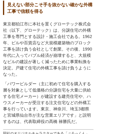
見えない部分こそ手を抜かない確かな外構
工事で信頼を得る
東京都狛江市に本社を置くグローテック株式会
社（以下、グローテック）は、分譲住宅の外構
工事を専門とする設計・施工会社である。1962
年、ビルや百貨店など大規模建築物のブロック
工事を請け負う会社として創業。その後、1990
年代に入ってバブル経済が崩壊すると、大規模
なビルの建設が著しく減ったために事業転換を
決定。戸建て住宅の外構工事を請け負うように
なった。
「パワービルダー（主に初めて住宅を購入する
層を対象として低価格の分譲住宅を大量に供給
する住宅メーカー）が建設する建売住宅や、ハ
ウスメーカーが受注する注文住宅などの外構工
事を行っています。東京、神奈川、埼玉3都県
と宮城県仙台市が主な営業エリアです」と説明
するのは、代表取締役の髙橋 禄勝氏だ。
同社のオリジナルキャラクターである「ぶろっくん」