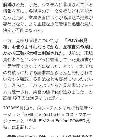
解消された
。また、システムに蓄積されている
情報を基に、各現場のデータ分析なども可能と
なったため、業務改善につながる課題の把握が
容易となり、より正確な原価管理と迅速な意思
決定が可能になった。
一方、見積り管理については、
『POWER見
積』を使うようになってから、見積書の作成に
かかる工数が大幅に削減された
。以前は、現場
責任者ごとにバラバラに管理していた見積書が
一元管理できるようになったことで、それぞれ
の見積りに対する請求書がきちんと発行されて
いるかを確認する作業なども容易になったとい
う。さらに、「バラバラだった見積書のフォー
ムも統一され、業務の標準化が進みました」と
髙橋 玲子氏は満足そうに語る。
2023年9月には、両システムをそれぞれ最新バ
ージョン『SMILE V 2nd Edition コストマネー
ジャー』と『SMILE V 2nd Edition POWER見
積』に刷新した。
「
最新バージョンでは、あいまい検索ができる