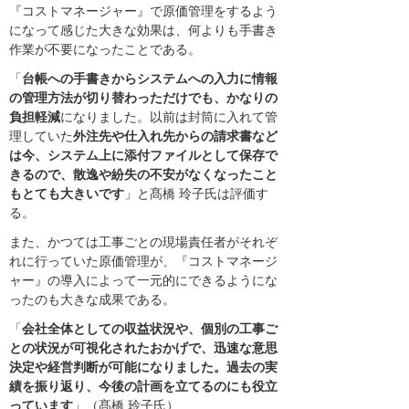
『コストマネージャー』で原価管理をするよう
になって感じた大きな効果は、何よりも手書き
作業が不要になったことである。
「
台帳への手書きからシステムへの入力に情報
の管理方法が切り替わっただけでも、かなりの
負担軽減
になりました。以前は封筒に入れて管
理していた
外注先や仕入れ先からの請求書など
は今、システム上に添付ファイルとして保存で
きるので、散逸や紛失の不安がなくなったこと
もとても大きいです
」と髙橋 玲子氏は評価す
る。
また、かつては工事ごとの現場責任者がそれぞ
れに行っていた原価管理が、『コストマネージ
ャー』の導入によって一元的にできるようにな
ったのも大きな成果である。
「
会社全体としての収益状況や、個別の工事ご
との状況が可視化されたおかげで、迅速な意思
決定や経営判断が可能になりました。過去の実
績を振り返り、今後の計画を立てるのにも役立
っています
」（髙橋 玲子氏）