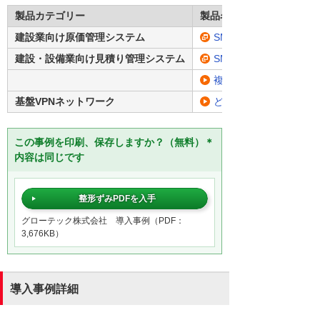
製品カテゴリー
製品名・型番
建設業向け原価管理システム
SMILE V 2nd Edit
建設・設備業向け見積り管理システム
SMILE V 2nd Editio
複合機
基盤VPNネットワーク
どこでもコネクト
この事例を印刷、保存しますか？（無料）＊
内容は同じです
整形ずみPDFを入手
グローテック株式会社 導入事例（PDF：
3,676KB）
導入事例詳細