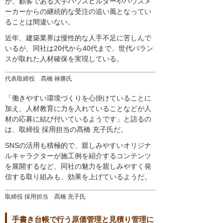
が、顧客である大手ハウスビルダーやハウスメ
ーカーからの継続的な受注の追い風となってい
ることは間違いない。
近年、建築業界は慢性的な人手不足に苦しんで
いるが、同社は20代から40代まで、世代バラン
スが取れた人材確保を実現している。
代表取締役 髙橋 禄勝氏
「働きやすい環境づくりを心掛けていることに
加え、人材教育に力を入れていることなどが人
材の応募に結び付いているようです」と語るの
は、取締役 採用担当の髙橋 充子氏だ。
SNSの活用も積極的で、親しみやすいオリジナ
ルキャラクターが施工例を紹介するコンテンツ
を展開するなど、同社の魅力を親しみやすく発
信する取り組みも、効果を上げているようだ。
取締役 採用担当 髙橋 充子氏
手書き台帳で行う原価管理と見積り管理に