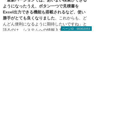
ようになったうえ、ボタン一つで見積書を
Excel出力できる機能も搭載されるなど、使い
勝手がとても良くなりました
。これからも、ど
んどん便利になるように期待したいですね」と
ページID：00302053
語るのは、システムへの情報入力などを主に担
当する、本社 総務部の原田 衣砂子氏である。
グローテックは、今後も積極的なシステムの活
用によって業務効率化を図っていく考えだ。
同社による施工例。顧客の要望を十分にヒアリングし、
熟練した作業スタッフがデザイン性と機能性を兼ね備え
たエクステリアを丁寧に仕上げることをモットーとして
いる
大塚商会担当者からのコメント
「OCRと原価管理、見積り管理のシステ
ムをフル活用して情報管理の改善を実現さ
れました」