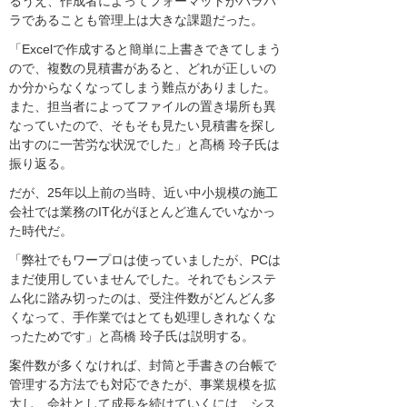
るうえ、作成者によってフォーマットがバラバ
ラであることも管理上は大きな課題だった。
「Excelで作成すると簡単に上書きできてしまう
ので、複数の見積書があると、どれが正しいの
か分からなくなってしまう難点がありました。
また、担当者によってファイルの置き場所も異
なっていたので、そもそも見たい見積書を探し
出すのに一苦労な状況でした」と髙橋 玲子氏は
振り返る。
だが、25年以上前の当時、近い中小規模の施工
会社では業務のIT化がほとんど進んでいなかっ
た時代だ。
「弊社でもワープロは使っていましたが、PCは
まだ使用していませんでした。それでもシステ
ム化に踏み切ったのは、受注件数がどんどん多
くなって、手作業ではとても処理しきれなくな
ったためです」と髙橋 玲子氏は説明する。
案件数が多くなければ、封筒と手書きの台帳で
管理する方法でも対応できたが、事業規模を拡
大し、会社として成長を続けていくには、シス