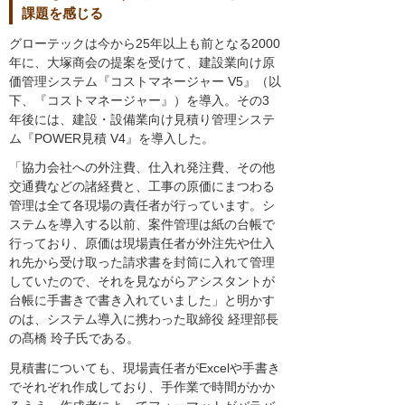
課題を感じる
グローテックは今から25年以上も前となる2000
年に、大塚商会の提案を受けて、建設業向け原
価管理システム『コストマネージャー V5』（以
下、『コストマネージャー』）を導入。その3
年後には、建設・設備業向け見積り管理システ
ム『POWER見積 V4』を導入した。
「協力会社への外注費、仕入れ発注費、その他
交通費などの諸経費と、工事の原価にまつわる
管理は全て各現場の責任者が行っています。シ
ステムを導入する以前、案件管理は紙の台帳で
行っており、原価は現場責任者が外注先や仕入
れ先から受け取った請求書を封筒に入れて管理
していたので、それを見ながらアシスタントが
台帳に手書きで書き入れていました」と明かす
のは、システム導入に携わった取締役 経理部長
の髙橋 玲子氏である。
見積書についても、現場責任者がExcelや手書き
でそれぞれ作成しており、手作業で時間がかか