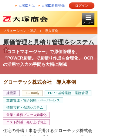
大塚IDとは
大塚ID新規登録
ログイン
メニュー
ソリューション・製品
導入事例
原価管理と見積り管理をシステム
化
『コストマネージャー』で原価管理を、
『POWER見積』で見積り作成を合理化。 OCR
の活用で入力の手間も大幅に削減
グローテック株式会社 導入事例
建設業
1～100名
ERP・基幹業務・業務管理
文書管理・電子契約・ペーパーレス
情報共有・会議システム
営業・業務プロセス効率化
コスト削減・売り上げ向上
住宅の外構工事を手掛けるグローテック株式会