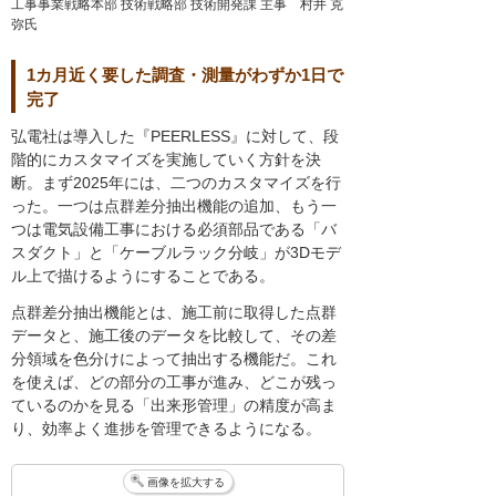
工事事業戦略本部 技術戦略部 技術開発課 主事 村井 克
弥氏
1カ月近く要した調査・測量がわずか1日で
完了
弘電社は導入した『PEERLESS』に対して、段
階的にカスタマイズを実施していく方針を決
断。まず2025年には、二つのカスタマイズを行
った。一つは点群差分抽出機能の追加、もう一
つは電気設備工事における必須部品である「バ
スダクト」と「ケーブルラック分岐」が3Dモデ
ル上で描けるようにすることである。
点群差分抽出機能とは、施工前に取得した点群
データと、施工後のデータを比較して、その差
分領域を色分けによって抽出する機能だ。これ
を使えば、どの部分の工事が進み、どこが残っ
ているのかを見る「出来形管理」の精度が高ま
り、効率よく進捗を管理できるようになる。
画像を拡大する