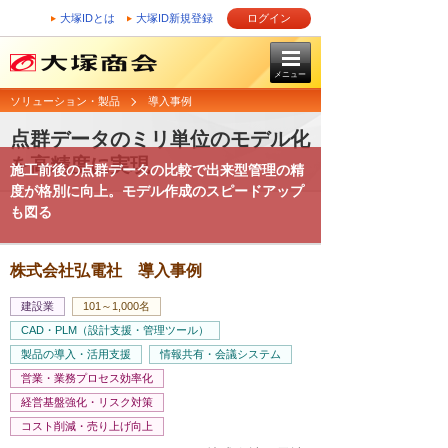
大塚IDとは
大塚ID新規登録
ログイン
メニュー
ソリューション・製品
導入事例
点群データのミリ単位のモデル化
を高精度に実現
施工前後の点群データの比較で出来型管理の精
度が格別に向上。モデル作成のスピードアップ
も図る
株式会社弘電社 導入事例
建設業
101～1,000名
CAD・PLM（設計支援・管理ツール）
製品の導入・活用支援
情報共有・会議システム
営業・業務プロセス効率化
経営基盤強化・リスク対策
コスト削減・売り上げ向上