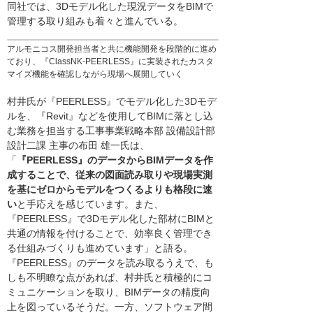
同社では、3Dモデル化した現況データをBIMで
管理する取り組みも着々と進んでいる。
アルモニコス開発担当者と共に機能開発を段階的に進め
ており、『ClassNK-PEERLESS』に実装されたカスタ
マイズ機能を確認しながら現場へ展開していく
村井氏が『PEERLESS』でモデル化した3Dモデ
ルを、『Revit』などを使用してBIMに落とし込
む業務を担当する工事事業戦略本部 設備設計部
設計二課 主事の布田 雄一氏は、
「
『PEERLESS』のデータからBIMデータを作
成することで、従来の図面読み取りや現場実測
を基にゼロからモデルをつくるよりも格段に速
い
と手応えを感じています。また、
『PEERLESS』で3Dモデル化した部材にBIMと
共通の情報を付けることで、効率良く管理でき
る仕組みづくりも進めています」と語る。
『PEERLESS』のデータを読み取るうえで、も
しも不明瞭な点があれば、村井氏と積極的にコ
ミュニケーションを取り、BIMデータの精度向
上を図っているそうだ。一方、ソフトウェア間