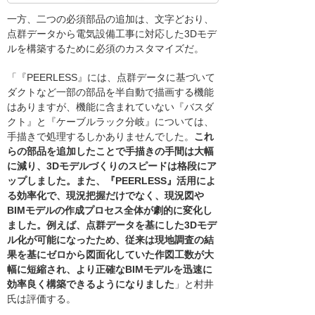
一方、二つの必須部品の追加は、文字どおり、
点群データから電気設備工事に対応した3Dモデ
ルを構築するために必須のカスタマイズだ。
「『PEERLESS』には、点群データに基づいて
ダクトなど一部の部品を半自動で描画する機能
はありますが、機能に含まれていない『バスダ
クト』と『ケーブルラック分岐』については、
手描きで処理するしかありませんでした。
これ
らの部品を追加したことで手描きの手間は大幅
に減り、3Dモデルづくりのスピードは格段にア
ップしました。また、『PEERLESS』活用によ
る効率化で、現況把握だけでなく、現況図や
BIMモデルの作成プロセス全体が劇的に変化し
ました。例えば、点群データを基にした3Dモデ
ル化が可能になったため、従来は現地調査の結
果を基にゼロから図面化していた作図工数が大
幅に短縮され、より正確なBIMモデルを迅速に
効率良く構築できるようになりました
」と村井
氏は評価する。