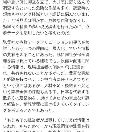
場の悪い所に脚立を立て、天井裏に潜り込んで
調査するといった危険な作業も多く、調査時の
煩雑さやリスク軽減という課題に悩んでいまし
た」と浦見氏は明かす。危険な作業をなくし、
効率良く精度の高い現況調査を行うために、点
群データを活用したいと考えたのだ。
弘電社が点群データソリューションの導入を検
討したもう一つの理由は、属人化していた情報
の共有を図ることにあった。既に同社が保全管
理を請け負っている建物でも、設備や配電に関
する情報は、現場担当者の“頭の中”に記憶さ
れ、共有されないことが多かった。豊富な実績
と経験を持つベテラン担当者に任せられてきた
という側面はあるが、人材不足・後継者不足と
いう業界全体の課題もある中、日本を代表する
数多くの建築物を手掛けてきたその貴重な知識
と経験を、情報管理に置き換えていくタイミン
グを考えるときでもあった。
「もしもその担当者が退職してしまえば情報は
失われ、あらためて一から現況調査や測量を行