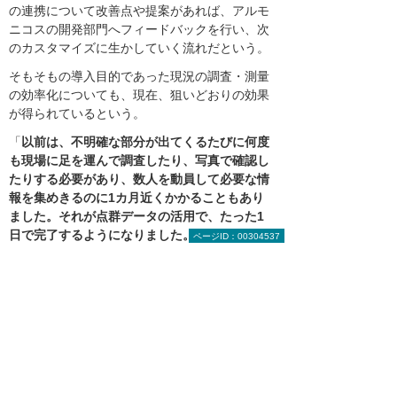
の連携について改善点や提案があれば、アルモ
ニコスの開発部門へフィードバックを行い、次
のカスタマイズに生かしていく流れだという。
そもそもの導入目的であった現況の調査・測量
の効率化についても、現在、狙いどおりの効果
が得られているという。
「
以前は、不明確な部分が出てくるたびに何度
も現場に足を運んで調査したり、写真で確認し
たりする必要があり、数人を動員して必要な情
報を集めきるのに1カ月近くかかることもあり
ました。それが点群データの活用で、たった1
日で完了するようになりました。何より、危険
ページID：00304537
な高所作業などがなくなったことは大きな効果
です
」と村井氏。
弘電社は今後、点群データソリューションの活
用範囲を広げ、電気設備工事の“現場DX”を加速
させていく考えだ。浦見氏は、「新築工事につ
いても竣工時点で必ず点群データを取得し、3D
モデルによる管理を当社のスタンダードにして
いきたい。その実現に向けて、大塚商会には引