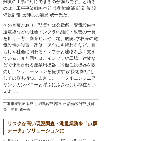
難度の工事に対応できるのが強みです」と語る
のは、工事事業戦略本部 技術戦略部 部長 兼 設
備設計部 技師長の浦見 成一氏だ。
その言葉どおり、弘電社は発電所・変電設備や
送電線などの社会インフラの維持・改善の一翼
を担う一方、商業ビルや工場、病院､学校等の電
気設備の設置・改修・保全にも携わるなど、暮
らしや社会に関わるインフラと建物を広く支え
ている。また同社は、インフラや工場、建物な
どで使用される産業用機器、冷熱住設機器を販
売し、ソリューションを提供する“技術商社”と
しての顔も持つ。まさに、トータルエンジニア
リングカンパニーと呼ぶにふさわしい存在とい
えよう。
工事事業戦略本部 技術戦略部 部長 兼 設備設計部 技師
長 浦見 成一氏
リスクが高い現況調査・測量業務を「点群
データ」ソリューションに