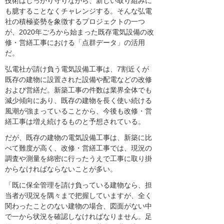
技術はしっかり守りながら、新しい取り組みに
も臆することなくチャレンジする。そんな弘電
社の積極姿勢を象徴するプロジェクトの一つ
が、2020年ごろから始まった既存電気設備の改
修・営繕工事における「点群データ」の活用
だ。
弘電社が請け負う電気設備工事は、7割近くが
既存の建物に設置された設備や配電などの改修
および営繕だ。新築工事の件数は業界全体でも
減少傾向にあり、既存の建物を長く使い続ける
風潮が強まっていることから、今後も改修・営
繕工事は増え続けるものと予想されている。
だが、既存の建物の電気設備工事は、新築に比
べて難度が高く、改修・営繕工事では、現況の
調査や測量を綿密に行ったうえで工事に取り掛
からなければならないことが多い。
「既に保全管理を請け負っている建物なら、担
当者が現況を隅々まで把握していますが、全く
関わったことのない建物の場合、図面がない中
で一から状況を確認しなければなりません。足