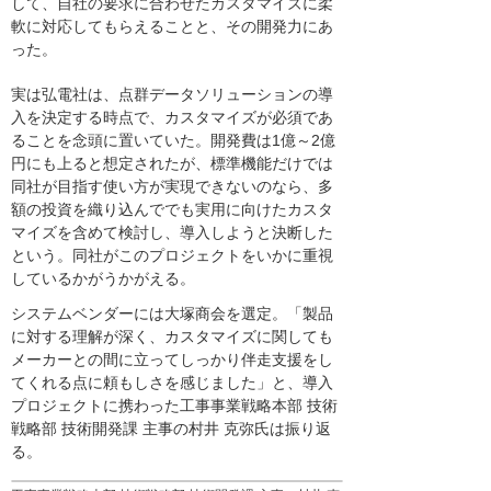
して、自社の要求に合わせたカスタマイズに柔
軟に対応してもらえることと、その開発力にあ
った。
実は弘電社は、点群データソリューションの導
入を決定する時点で、カスタマイズが必須であ
ることを念頭に置いていた。開発費は1億～2億
円にも上ると想定されたが、標準機能だけでは
同社が目指す使い方が実現できないのなら、多
額の投資を織り込んででも実用に向けたカスタ
マイズを含めて検討し、導入しようと決断した
という。同社がこのプロジェクトをいかに重視
しているかがうかがえる。
システムベンダーには大塚商会を選定。「製品
に対する理解が深く、カスタマイズに関しても
メーカーとの間に立ってしっかり伴走支援をし
てくれる点に頼もしさを感じました」と、導入
プロジェクトに携わった工事事業戦略本部 技術
戦略部 技術開発課 主事の村井 克弥氏は振り返
る。