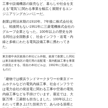
工事や設備機器の販売など、暮らしや社会を支
える“電気”に関わる事業を幅広く展開するエン
ジニアリングカンパニーだ。
創業は明治末期の1910年。7年後に株式会社化
し、戦後間もない1951年に三菱電機株式会社の
グループ企業となった。100年以上の歴史を誇
る同社は全国数多く、社会インフラ・送電・内
線と多岐にわたる電気設備工事に携わってき
た。
東京都中央区銀座の本社ビル外観。銀座で創業した同社
は東京銀座地区の電灯用の送配電・屋内配線工事を事業
の源流とする。現在の本社ビルは、1992年に完成した
ものだ
「建物では横浜ランドマークタワーや東京ドー
ムホテルなどの電気内線工事、社会インフラで
は電力会社の発送電に関わる工事や空港の電気
内線工事などを手掛けています。最近では、大
阪万博・三菱館も担当しました。100年以上に
わたって磨き上げた技術力で、あらゆる規模と