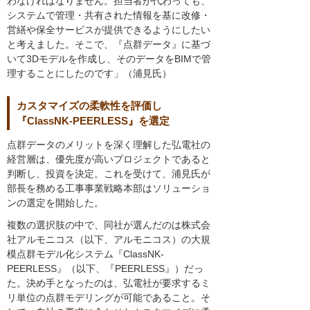
わなければなりません。担当者が代わっても、
システムで管理・共有された情報を基に改修・
営繕や保全サービスが提供できるようにしたい
と考えました。そこで、『点群データ』に基づ
いて3Dモデルを作成し、そのデータをBIMで管
理することにしたのです」（浦見氏）
カスタマイズの柔軟性を評価し
『ClassNK-PEERLESS』を選定
点群データのメリットを深く理解した弘電社の
経営層は、優先度が高いプロジェクトであると
判断し、投資を決定。これを受けて、浦見氏が
部長を務める工事事業戦略本部はソリューショ
ンの選定を開始した。
複数の選択肢の中で、同社が選んだのは株式会
社アルモニコス（以下、アルモニコス）の大規
模点群モデル化システム『ClassNK-
PEERLESS』（以下、『PEERLESS』）だっ
た。決め手となったのは、弘電社が要求するミ
リ単位の点群モデリングが可能であること。そ