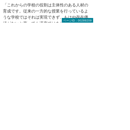
「これからの学校の役割は主体性のある人材の
育成です。従来の一方的な授業を行っているよ
うな学校ではそれは実現できず、もはや存在価
ページID：00289209
値がないと言っても過言ではありません。本校
は、生徒たちが自分で考え、行動できるように
なる教育の場を提供していきます」（眞砂氏）
LED照明や除菌LED照明は、そうした教育を実
現する環境づくりを縁の下で支える基盤となる
だろう。
創立者の名前を冠した多目的ホール「KODERA HALL」
のエントランスは吹き抜けで天井が高いので、足場を組
んでLED照明設置工事を行った
大塚商会担当者からのコメント
「LED照明へのスピード移行を全面的にサ
ポートします」
学校法人 三田学園様はLED照明への移行によっ