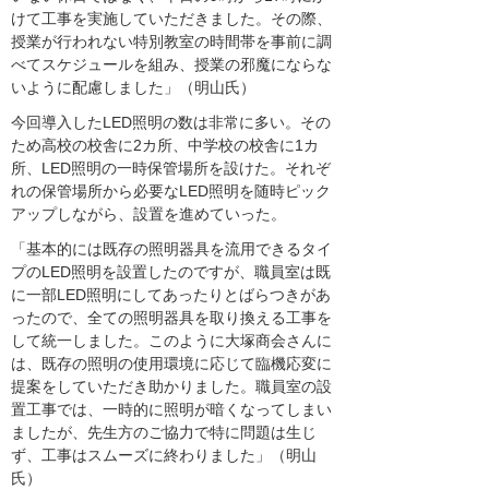
けて工事を実施していただきました。その際、
授業が行われない特別教室の時間帯を事前に調
べてスケジュールを組み、授業の邪魔にならな
いように配慮しました」（明山氏）
今回導入したLED照明の数は非常に多い。その
ため高校の校舎に2カ所、中学校の校舎に1カ
所、LED照明の一時保管場所を設けた。それぞ
れの保管場所から必要なLED照明を随時ピック
アップしながら、設置を進めていった。
「基本的には既存の照明器具を流用できるタイ
プのLED照明を設置したのですが、職員室は既
に一部LED照明にしてあったりとばらつきがあ
ったので、全ての照明器具を取り換える工事を
して統一しました。このように大塚商会さんに
は、既存の照明の使用環境に応じて臨機応変に
提案をしていただき助かりました。職員室の設
置工事では、一時的に照明が暗くなってしまい
ましたが、先生方のご協力で特に問題は生じ
ず、工事はスムーズに終わりました」（明山
氏）