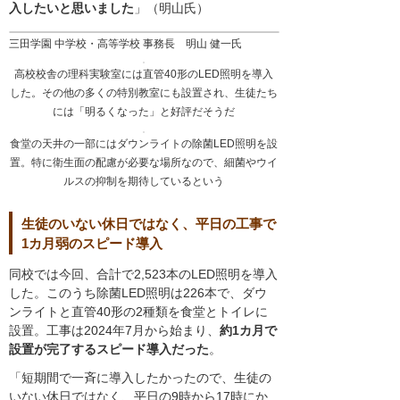
入したいと思いました
」（明山氏）
三田学園 中学校・高等学校 事務長 明山 健一氏
高校校舎の理科実験室には直管40形のLED照明を導入
した。その他の多くの特別教室にも設置され、生徒たち
には「明るくなった」と好評だそうだ
食堂の天井の一部にはダウンライトの除菌LED照明を設
置。特に衛生面の配慮が必要な場所なので、細菌やウイ
ルスの抑制を期待しているという
生徒のいない休日ではなく、平日の工事で
1カ月弱のスピード導入
同校では今回、合計で2,523本のLED照明を導入
した。このうち除菌LED照明は226本で、ダウ
ンライトと直管40形の2種類を食堂とトイレに
設置。工事は2024年7月から始まり、
約1カ月で
設置が完了するスピード導入だった
。
「短期間で一斉に導入したかったので、生徒の
いない休日ではなく、平日の9時から17時にか