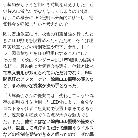
引契約がちょうど切れる時期を迎えました。近
い将来に蛍光灯がなくなってしまうのであれ
ば、この機会にLED照明へ全面的に移行し、電
気料金を軽減したいと考えたのです」
既に普通教室には、校舎の耐震補強を行ったと
きにLED照明を設置済みだったため、今回は理
科実験室などの特別教室や廊下、食堂、トイ
レ、図書館などをLED照明化することにした。
その際、同校はベンダー4社にLED照明の提案を
依頼し、最終的に大塚商会を選定。
他社と比べ
て導入費用が抑えられていただけでなく、5年
間保証のアフターケア、除菌LED照明の導入な
ど、きめ細かな提案が決め手となった
。
「大塚商会さんの提案では、劣化していない既
存の照明器具を活用したLED化により、余分な
コストをかけずに短期間で設置工事をできるう
え、廃棄物も軽減できる点が大きな魅力でし
た。また、
他社にはない除菌LED照明の提案が
あり、設置して点灯するだけで細菌やウイルス
などの抑制を期待できると伺ったので、ぜひ導