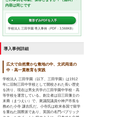
内容は同じです
整形ずみPDFを入手
学校法人 三田学園 導入事例（PDF：3,568KB）
導入事例詳細
広大で自然豊かな敷地の中、文武両道の
中・高一貫教育を実践
学校法人 三田学園（以下、三田学園）は1912
年に旧制三田中学校として開校された長い歴史
を誇り、現在は男女共学の三田学園中学校・高
等学校を運営している。創立者は旧三田藩士の
末裔（まつえい）で、衆議院議員や神戸市長を
務めた小寺 謙吉氏だ。小寺氏は欧米各国で留学
を重ねた国際派であり、英国の名門パブリック