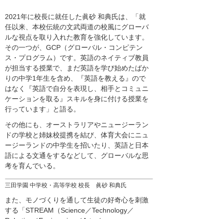
2021年に校長に就任した眞砂 和典氏は、「就
任以来、本校伝統の文武両道の校風にグローバ
ルな視点を取り入れた教育を強化しています。
その一つが、GCP（グローバル・コンピテン
ス・プログラム）です。英語のネイティブ教員
が担当する授業で、まだ英語を学び始めたばか
りの中学1年生を含め、『英語を教える』ので
はなく『英語で自分を表現し、相手とコミュニ
ケーションを取る』スキルを身に付ける授業を
行っています」と語る。
その他にも、オーストラリアやニュージーラン
ドの学校と姉妹校提携を結び、体育大会にニュ
ージーランドの中学生を招いたり、英語と日本
語による文通をするなどして、グローバルな思
考を育んでいる。
三田学園 中学校・高等学校 校長 眞砂 和典氏
また、モノづくりを通して生徒の好奇心を刺激
する「STREAM（Science／Technology／