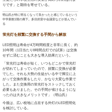
りです」と期待を寄せている。
明山氏が特に明るくなって良かったと感じているという
中学新館1階の廊下。多目的室や会議室などが並んでい
る
蛍光灯を頻繁に交換する手間から解放
LED照明は寿命が4万時間程度と非常に長く、約
10年間（1日当たり8時間点灯での試算）は交換
せずに済むことも大きな導入効果だという。
「蛍光灯は寿命が短く、いつもどこかで蛍光灯
が切れてしまっていたので、頻繁に交換が必要
でした。それも大勢の生徒がいる中で脚立に上
がって交換作業をしたり、かなり大変な作業で
した。また交換用の蛍光灯をストックしておく
必要もありました。その手間が省けるようにな
ったのは大きなメリットです」（明山氏）
今後は、広い校地に点在する外灯のLED照明化
を検討している。