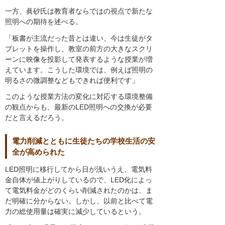
一方、眞砂氏は教育者ならではの視点で新たな
照明への期待を述べる。
「板書が主流だった昔とは違い、今は生徒がタ
ブレットを操作し、教室の前方の大きなスクリ
ーンに映像を投影して発表するような授業が増
えています。こうした環境では、例えば照明の
明るさの微調整などもできれば便利です」
このような授業方法の変化に対応する環境整備
の観点からも、最新のLED照明への交換が必要
だと言えるだろう。
電力削減とともに生徒たちの学校生活の安
全が高められた
LED照明に移行してから日が浅いうえ、電気料
金自体が値上がりしているので、LED化によっ
て電気料金がどのくらい削減されたのかは、ま
だ明確に分からない。しかし、以前と比べて電
力の総使用量は確実に減少しているという。