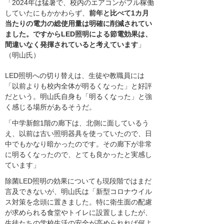
「2024年は猛暑で、校内のエアコンがフル稼働
していたにもかかわらず、
前年と比べて1カ月
当たりの電力の総使用量は明確に削減されてい
ました。ですからLED照明による節電効果は、
間違いなく発揮されていると考えています
」
（明山氏）
LED照明への切り替えは、生徒や教職員には
「以前よりも校内全体が明るくなった」と好評
だという。明山氏自身も「明るくなった」と強
く感じる場所があるそうだ。
「中学新館1階の廊下は、北側に面しているう
え、以前は古い照明器具を使っていたので、日
中でもかなり暗かったのです。その廊下が非常
に明るくなったので、とても良かったと実感し
ています」
除菌LED照明の効果についても現段階ではまだ
言及できないが、明山氏は「新型コロナウイル
ス対策を念頭に置きました。特に衛生面の配慮
が求められる食堂やトイレに設置しましたが、
生徒たちの学校生活の安全が高められれば何よ