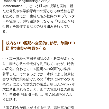
Robotics／Engineering／Arts／
Mathematics）」という独自の授業も実施。新
たな発見や科学的思考力の源となる創造性を育
むため、例えば、生徒たちが校内の3Dプリンタ
ーを駆使し、試行錯誤をしながら「羽ばたき飛
行機」を製作するなどの取り組みを行ってい
る。
校内をLED照明へ全面的に移行。除菌LED
照明で生徒や教員を守る
中・高一貫校の三田学園は校舎・教室が多くあ
り、膨大な数の蛍光灯を利用していたが、時代
の変化に合わせてLED照明への全面的な移行に
着手した。そのきっかけは、水銀による健康被
害や環境汚染を防ぐための「水銀に関する水俣
条約」によって蛍光灯の製造と輸出入が2027年
末に禁止されることと、近年の電気料金の高騰
だ。事務長 明山 健一氏は、導入経緯を次のよ
うに話す。
「電気料金が値上がりする中で、高圧電力の割