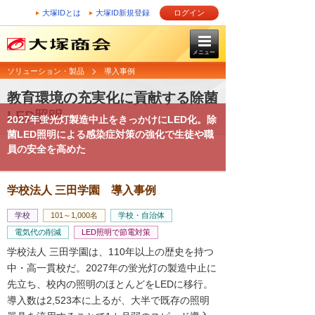
大塚IDとは
大塚ID新規登録
ログイン
メニュー
ソリューション・製品
導入事例
教育環境の充実化に貢献する除菌
LED照明
2027年蛍光灯製造中止をきっかけにLED化。除
菌LED照明による感染症対策の強化で生徒や職
員の安全を高めた
学校法人 三田学園 導入事例
学校
101～1,000名
学校・自治体
電気代の削減
LED照明で節電対策
学校法人 三田学園は、110年以上の歴史を持つ
中・高一貫校だ。2027年の蛍光灯の製造中止に
先立ち、校内の照明のほとんどをLEDに移行。
導入数は2,523本に上るが、大半で既存の照明