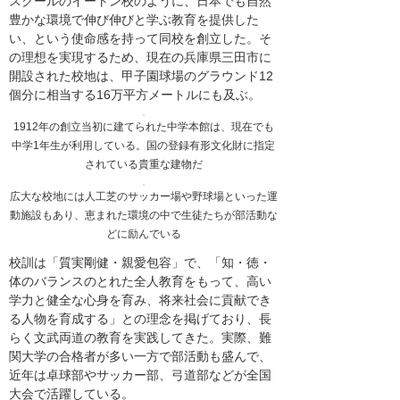
スクールのイートン校のように、日本でも自然
豊かな環境で伸び伸びと学ぶ教育を提供した
い、という使命感を持って同校を創立した。そ
の理想を実現するため、現在の兵庫県三田市に
開設された校地は、甲子園球場のグラウンド12
個分に相当する16万平方メートルにも及ぶ。
1912年の創立当初に建てられた中学本館は、現在でも
中学1年生が利用している。国の登録有形文化財に指定
されている貴重な建物だ
広大な校地には人工芝のサッカー場や野球場といった運
動施設もあり、恵まれた環境の中で生徒たちが部活動な
どに励んでいる
校訓は「質実剛健・親愛包容」で、「知・徳・
体のバランスのとれた全人教育をもって、高い
学力と健全な心身を育み、将来社会に貢献でき
る人物を育成する」との理念を掲げており、長
らく文武両道の教育を実践してきた。実際、難
関大学の合格者が多い一方で部活動も盛んで、
近年は卓球部やサッカー部、弓道部などが全国
大会で活躍している。