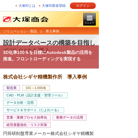
大塚IDとは
大塚ID新規登録
ログイン
メニュー
ソリューション・製品
導入事例
設計データベースの構築を目指し
て3D CADを導入
3D化率100％を目標にAutodesk製品の活用を
推進。フロントローディングを実現する
株式会社シギヤ精機製作所 導入事例
製造業
101～1,000名
CAD・PLM（設計支援・管理ツール）
データ分析・活用
サービス＆サポート（たよれーる）
営業・業務プロセス効率化
業務データの活用
経営基盤強化・リスク対策
円筒研削盤専業メーカー株式会社シギヤ精機製