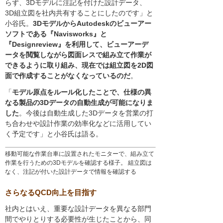
らず、3Dモデルに注記を付けた設計データ、
3D組立図を社内共有することにしたのです」と
小谷氏。
3DモデルからAutodeskのビューアー
ソフトである『Navisworks』と
『Designreview』を利用して、ビューアーデ
ータを閲覧しながら図面レスで組み立て作業が
できるように取り組み、現在では組立図を2D図
面で作成することがなくなっているのだ
。
「
モデル原点をルール化したことで、仕様の異
なる製品の3Dデータの自動生成が可能になりま
した
。今後は自動生成した3Dデータを営業の打
ち合わせや設計作業の効率化などに活用してい
く予定です」と小谷氏は語る。
移動可能な作業台車に設置されたモニターで、組み立て
作業を行うための3Dモデルを確認する様子。 組立図は
なく、注記が付いた設計データで情報を確認する
さらなるQCD向上を目指す
社内とはいえ、重要な設計データを異なる部門
間でやりとりする必要性が生じたことから、同