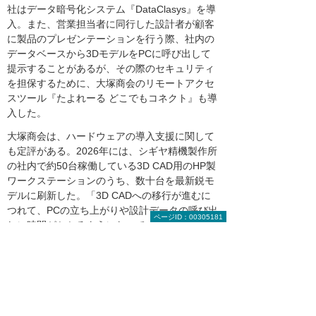
社はデータ暗号化システム『DataClasys』を導
入。また、営業担当者に同行した設計者が顧客
に製品のプレゼンテーションを行う際、社内の
データベースから3DモデルをPCに呼び出して
提示することがあるが、その際のセキュリティ
を担保するために、大塚商会のリモートアクセ
スツール『たよれーる どこでもコネクト』も導
入した。
大塚商会は、ハードウェアの導入支援に関して
も定評がある。2026年には、シギヤ精機製作所
の社内で約50台稼働している3D CAD用のHP製
ワークステーションのうち、数十台を最新鋭モ
デルに刷新した。「3D CADへの移行が進むに
つれて、PCの立ち上がりや設計データの呼び出
ページID：00305181
しに時間がかかるようになっていました。製品
の肝となる設計作業において、これが設計者の
思考を止めてしまう作業環境となっていたので
す。刷新後は
モデルの動作や編集操作のレスポ
ンスが改善され、3Dデータを開く時間が大幅に
短くなりました
」（小谷氏）