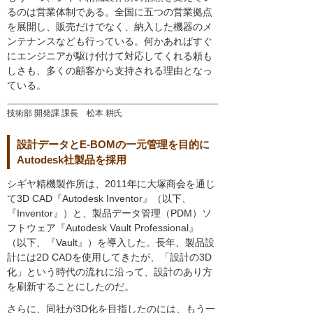
るのは営業体制である。全国に五つの営業拠点
を展開し、販売だけでなく、納入した機器のメ
ンテナンスなども行っている。何かあればすぐ
にエンジニアが駆け付けて対応してくれる頼も
しさも、多くの顧客から支持される理由となっ
ている。
技術部 開発課 課長 松本 耕氏
設計データとE-BOMの一元管理を目的に
Autodesk社製品を採用
シギヤ精機製作所は、2011年に大塚商会を通じ
て3D CAD『Autodesk Inventor』（以下、
『Inventor』）と、製品データ管理（PDM）ソ
フトウェア『Autodesk Vault Professional』
（以下、『Vault』）を導入した。長年、製品設
計には2D CADを使用してきたが、「設計の3D
化」という時代の流れに沿って、設計のあり方
を刷新することにしたのだ。
さらに、同社が3D化を目指したのには、もう一