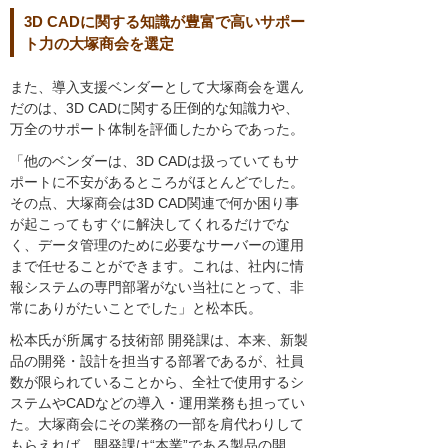
3D CADに関する知識が豊富で高いサポー
ト力の大塚商会を選定
また、導入支援ベンダーとして大塚商会を選ん
だのは、3D CADに関する圧倒的な知識力や、
万全のサポート体制を評価したからであった。
「他のベンダーは、3D CADは扱っていてもサ
ポートに不安があるところがほとんどでした。
その点、大塚商会は3D CAD関連で何か困り事
が起こってもすぐに解決してくれるだけでな
く、データ管理のために必要なサーバーの運用
まで任せることができます。これは、社内に情
報システムの専門部署がない当社にとって、非
常にありがたいことでした」と松本氏。
松本氏が所属する技術部 開発課は、本来、新製
品の開発・設計を担当する部署であるが、社員
数が限られていることから、全社で使用するシ
ステムやCADなどの導入・運用業務も担ってい
た。大塚商会にその業務の一部を肩代わりして
もらえれば、開発課は“本業”である製品の開