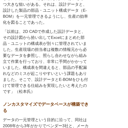
つ大きな狙いがある。それは、設計データと、
設計した製品の部品・ユニット構成データ（E-
BOM）を一元管理できるようにし、生産の効率
化を図ることであった。
「以前は、2D CADで作成した設計データと、
その設計図から拾い出してExcelにまとめた部
品・ユニットの構成表が別々に管理されていま
した。生産現場の担当者は複数の情報元から必
要なデータを参照し、照らし合わせながら組み
立て作業を行っており、非常に手間がかかって
いました。構成表を間違えると、部品の手配漏
れなどのミスが起こりやすいという課題もあり
ました。そこで、設計データとE-BOMをひも付
けて管理できる仕組みを実現したいと考えたの
です」（松本氏）
ノンカスタマイズでデータベースが構築でき
る
データの一元管理という目的に沿って、同社は
2008年から3年がかりでベンダー3社と、メーカ