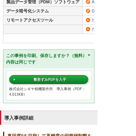
製品データ管理（PDM）ソフトウェア
Autodesk Vault Profess
データ暗号化システム
DataClasys
リモートアクセスツール
たよれーる どこでも
たよれーる Microsoft 3
この事例を印刷、保存しますか？（無料）＊
内容は同じです
整形ずみPDFを入手
株式会社シギヤ精機製作所 導入事例（PDF：
4,013KB）
導入事例詳細
真円度0を目指して高精度の円筒研削盤を