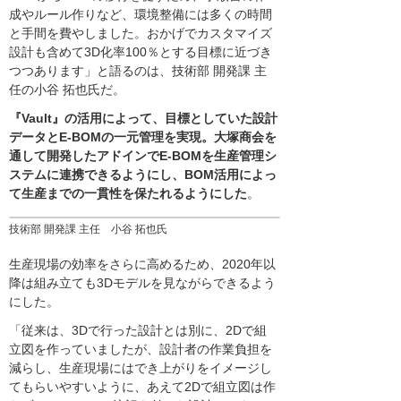
成やルール作りなど、環境整備には多くの時間
と手間を費やしました。おかげでカスタマイズ
設計も含めて3D化率100％とする目標に近づき
つつあります」と語るのは、技術部 開発課 主
任の小谷 拓也氏だ。
『Vault』の活用によって、目標としていた設計
データとE-BOMの一元管理を実現。大塚商会を
通して開発したアドインでE-BOMを生産管理シ
ステムに連携できるようにし、BOM活用によっ
て生産までの一貫性を保たれるようにした
。
技術部 開発課 主任 小谷 拓也氏
生産現場の効率をさらに高めるため、2020年以
降は組み立ても3Dモデルを見ながらできるよう
にした。
「従来は、3Dで行った設計とは別に、2Dで組
立図を作っていましたが、設計者の作業負担を
減らし、生産現場にはでき上がりをイメージし
てもらいやすいように、あえて2Dで組立図は作