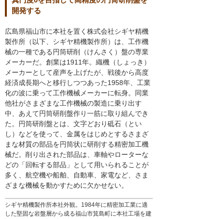
開発する
広島県福山市に本社を置く株式会社シギヤ精機
製作所（以下、シギヤ精機製作所）は、工作機
械の一種である円筒研削（けんさく）盤の専業
メーカーだ。創業は1911年。織機（しょっき）
メーカーとして産声を上げたが、戦後から高度
経済成長期へと移行しつつあった1958年、工業
化の波に乗って工作機械メーカーに転身。同業
他社がさまざまな工作機械の製造に乗り出す
中、あえて円筒研削盤作り一筋に取り組んでき
た。円筒研削盤とは、文字どおり砥石（とい
し）などを使って、金属をはじめとするさまざ
まな材質の部品を円筒状に研削する精密加工機
械だ。削り出された部品は、車軸やローターな
どの「回転する部品」として用いられることが
多く、航空機や船舶、自動車、家電など、さま
ざまな機械を動かすために欠かせない。
シギヤ精機製作所本社外観。1984年に精密加工業に適
した堅固な岩盤層から成る福山市箕島町に本社工場を建