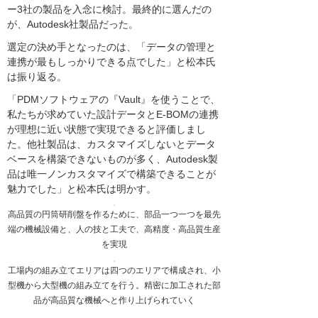
ー3社の製品を入念に検討。最終的に選んだの
が、Autodesk社製品だった。
選定の決め手となったのは、「データの管理と
連携が最もしっかりできる点でした」と松本氏
は振り返る。
「PDMソフトウェアの『Vault』を使うことで、
私たちが求めていた設計データとE-BOMの連携
が理想に近い状態で実現できると評価しまし
た。他社製品は、カスタマイズしないとデータ
ベースを構築できないものが多く、Autodesk製
品は唯一ノンカスタマイズで構築できることが
魅力でした」と松本氏は明かす。
高品質の円筒研削盤を作るために、部品一つ一つを最先
端の機械設備と、人の技と工夫で、高精度・高品質生産
を実現
工場内の組み立てエリアは四つのエリアで構成され、小
型機から大型機の組み立てを行う。精密に加工された部
品が高品質な機械へと作り上げられていく