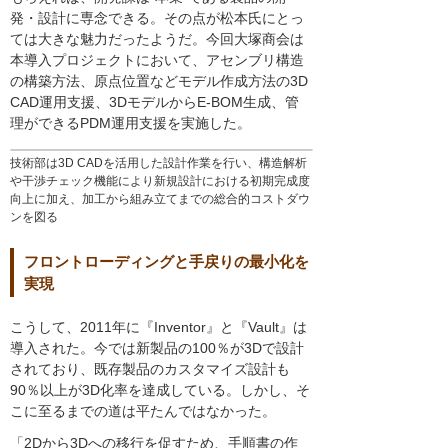
発・設計に専念できる。その点が松本氏にとっ
ては大きな魅力だったようだ。今回大塚商会は
本導入プロジェクトにおいて、アセンブリ構造
の構築方法、原点位置などモデル作成方法の3D
CAD運用支援、3DモデルからE-BOM生成、管
理ができるPDM運用支援を実施した。
技術部は3D CADを活用した設計作業を行い、構造解析
や干渉チェック機能により新規設計における初期完成度
向上に加え、加工から組み立てまでの総合的コストダウ
ンを図る
フロントローディングと手戻りの最小化を
実現
こうして、2011年に『Inventor』と『Vault』は
導入された。今では新製品の100％が3Dで設計
されており、既存製品のカスタマイズ設計も
90％以上が3D化率を達成している。しかし、そ
こに至るまでの道は平たんではなかった。
「2Dから3Dへの移行を促すため、手順書の作