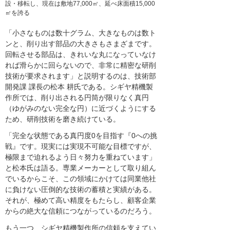
設・移転し、現在は敷地77,000㎡、延べ床面積15,000
㎡を誇る
「小さなものは数十グラム、大きなものは数ト
ンと、削り出す部品の大きさもさまざまです。
回転させる部品は、きれいな丸になっていなけ
れば滑らかに回らないので、非常に精密な研削
技術が要求されます」と説明するのは、技術部
開発課 課長の松本 耕氏である。シギヤ精機製
作所では、削り出される円筒が限りなく真円
（ゆがみのない完全な円）に近づくようにする
ため、研削技術を磨き続けている。
「完全な状態である真円度0を目指す『0への挑
戦』です。現実には実現不可能な目標ですが、
極限まで迫れるよう日々努力を重ねています」
と松本氏は語る。専業メーカーとして取り組ん
でいるからこそ、この領域にかけては同業他社
に負けない圧倒的な技術の蓄積と実績がある。
それが、極めて高い精度をもたらし、顧客企業
からの絶大な信頼につながっているのだろう。
もう一つ、シギヤ精機製作所の信頼を支えてい