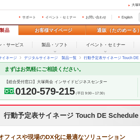
大塚
サポート
イベント・セミナー
お問い合わせ
English
製品
お客様マイページ
通販（たのめーる
ン・
サービス
製品・ソフト
イベント・
セミナー
サイネージ
デジタルサイネージ 製品一覧
行動予定表サイネージ Touch DE S
まずはお気軽にご相談ください。
【総合受付窓口】
大塚商会 インサイドビジネスセンター
0120-579-215
（平日 9:00～17:30）
行動予定表サイネージ Touch DE Schedule
オフィスや現場のDX化に最適なソリューション