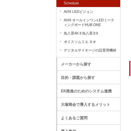
Schedule
AVIX LEDビジョン
AVIX オールインワンLEDミーテ
ィングボードHUB ONE
魚八景4K II 魚八景Jr.II
ボイスソムリエ ネオ
デジタルサイネージの設置用機材
メーカーから探す
目的・課題から探す
DX推進のためのシステム連携
大塚商会で導入するメリット
よくあるご質問