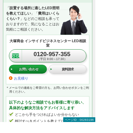
「
設置する場所に適したLED照明
を教えてほしい
」「
費用はいくら
くらい？
」などのご相談も承って
おりますので、気になることはお
気軽にご相談ください。
大塚商会 インサイドビジネスセンター LED相談
室
0120-957-355
（平日 9:00～17:30）
お問い合わせ
資料請求
お見積り
＊メールでの連絡をご希望の方も、お問い合わせボタンをご利
用ください。
以下のようなご相談でもお客様に寄り添い、
具体的な解決方法をアドバイスします
どこから手をつければよいか分からない
ページID：00283196
検討すべきポイントを教えてほしい
自社に必要なものを提案してほしい