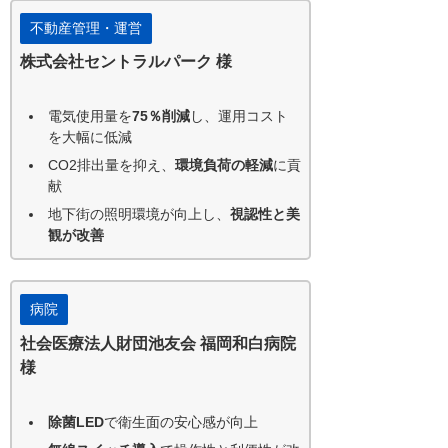
不動産管理・運営
株式会社セントラルパーク 様
電気使用量を
75％削減
し、運用コスト
を大幅に低減
CO2排出量を抑え、
環境負荷の軽減
に貢
献
地下街の照明環境が向上し、
視認性と美
観が改善
病院
社会医療法人財団池友会 福岡和白病院
様
除菌LED
で衛生面の安心感が向上