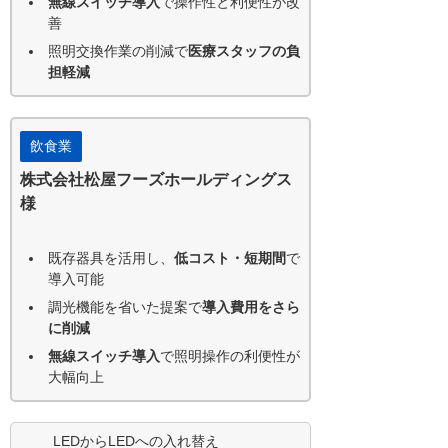
無線スイッチ導入
で操作性と利便性が改
善
照明交換作業の削減で
医療スタッフの負
担軽減
飲食業
株式会社松屋フーズホールディングス
様
既存器具を活用し、
低コスト・短期間
で
導入可能
調光機能を省いた提案で
導入費用をさら
に削減
無線スイッチ導入
で照明操作の利便性が
大幅向上
LEDからLEDへの入れ替え