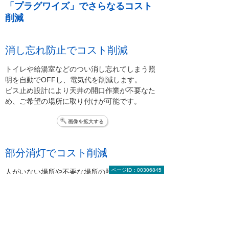
「プラグワイズ」でさらなるコスト
削減
消し忘れ防止でコスト削減
トイレや給湯室などのつい消し忘れてしまう照
明を自動でOFFし、電気代を削減します。
ビス止め設計により天井の開口作業が不要なた
め、ご希望の場所に取り付けが可能です。
画像を拡大する
部分消灯でコスト削減
ページID：00306845
人がいない場所や不要な場所の照明を部分的に
OFFし、電気代を削減します。照明レイアウト
の変更にも柔軟対応可能です。
画像を拡大する