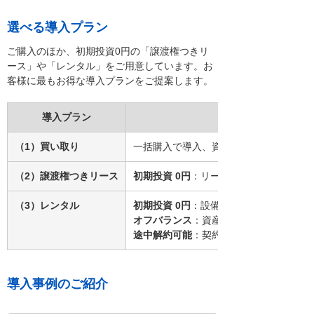
選べる導入プラン
ご購入のほか、初期投資0円の「譲渡権つきリ
ース」や「レンタル」をご用意しています。お
客様に最もお得な導入プランをご提案します。
導入プラン
（1）買い取り
一括購入で導入、資産計上が必要
（2）譲渡権つきリース
初期投資 0円
：リース料で対応、初期費
（3）レンタル
初期投資 0円
：設備投資予算不要
オフバランス
：資産計上不要、財務指標
途中解約可能
：契約途中でも解約OK（
導入事例のご紹介