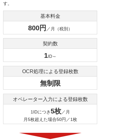
す。
基本料金
800円
／月（税別）
契約数
1
ID～
OCR処理による登録枚数
無制限
オペレーター入力による登録枚数
5枚
1IDにつき
／月
月5枚超えた場合50円／1枚