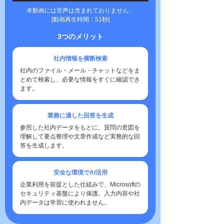
本動画には音声は含まれておりません。
[動画再生時間：51秒]
3つのメリット
社内情報を横断検索
社内のファイル・メール・チャットなどをま
とめて検索し、必要な情報をすぐに確認でき
ます。
業務に適した回答を生成
参照した社内データをもとに、質問の意図を
理解して要点整理や文章作成など実務的な回
答を生成します。
安全な環境でAI活用
企業利用を前提とした仕組みで、Microsoftの
セキュリティ基盤により保護。入力内容や社
内データは学習に使われません。