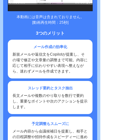
本動画には音声は含まれておりません。
[動画再生時間：25秒]
3つのメリット
メール作成の効率化
新規メールや返信文をCopilotが提案し、そ
の場で修正や文章量の調整まで可能。内容に
応じて相手に伝わりやすい表現へ整えなが
ら、迷わずメールを作成できます。
スレッド要約とタスク抽出
長文メールや複数のやり取りを数行で要約
し、重要なポイントや次のアクションを提示
します。
予定調整もスムーズに
メール内容から会議候補日を提案し、相手と
の日程調整や招待作成をスピーディーに進め