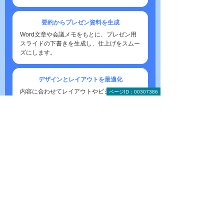
要約からプレゼン資料を生成
Word文章や会議メモをもとに、プレゼン用
スライドの下書きを生成し、仕上げをスムー
ズにします。
デザインとレイアウトを
最適化
内容に合わせてレイアウトやビジュアルを提
ページID：00307386
案し、みやすく魅力的な資料に仕上げます。
2025年12月リリース