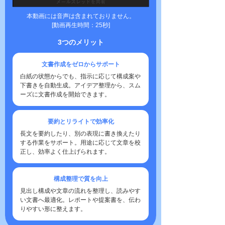
本動画には音声は含まれておりません。
[動画再生時間：25秒]
3つのメリット
文書作成をゼロからサポート
白紙の状態からでも、指示に応じて構成案や
下書きを自動生成。アイデア整理から、スム
ーズに文書作成を開始できます。
要約とリライトで効率化
長文を要約したり、別の表現に書き換えたり
する作業をサポート。用途に応じて文章を校
正し、効率よく仕上げられます。
構成整理で質を向上
見出し構成や文章の流れを整理し、読みやす
い文書へ最適化。レポートや提案書を、伝わ
りやすい形に整えます。