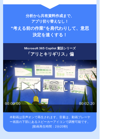
分析から共有資料作成まで、
アプリ切り替えなし！
“考える前の作業”を肩代わりして、意思
決定を速くする！
Microsoft 365 Copilot 童話シリーズ
「アリとキリギリス」偏
本動画は音声オンで再生されます。
音量は、動画プレーヤ
ー画面の下部にあるスピーカーアイコンで調整可能です。
[動画再生時間：2分20秒]