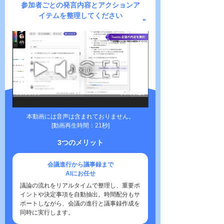
参加者ごとの発言内容と
アクションア
イテムを整理してください
本動画には音声は含まれておりません。
[動画再生時間：21秒]
3つのメリット
会議進行から議事録まで
AIにお任せ
議論の流れをリアルタイムで整理し、重要ポ
イントや決定事項を自動抽出。時間配分もサ
ポートしながら、会議の進行と議事録作成を
同時に実行します。