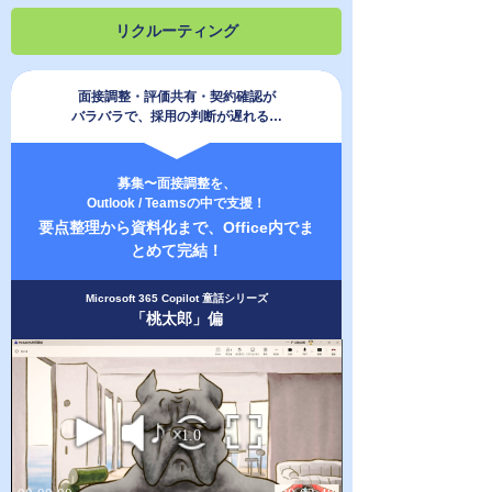
リクルーティング
面接調整・評価共有・契約確認が
バラバラで、採用の判断が遅れる…
募集〜面接調整を、
Outlook / Teamsの中で支援！
要点整理から資料化まで、Office内でま
とめて完結！
Microsoft 365 Copilot 童話シリーズ
「桃太郎」偏