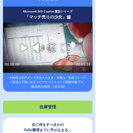
Microsoft 365 Copilot 童話シリーズ
「マッチ売りの少女」偏
本動画は音声オンで再生されます。
音量は、動画プレーヤ
ー画面の下部にあるスピーカーアイコンで調整可能です。
[動画再生時間：1分51秒]
在庫管理
次に何をすべきかの
ToDo整理までに手が止まる…