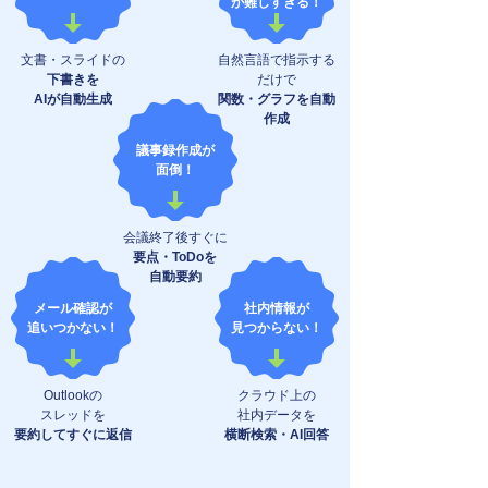
が難しすぎる！
文書・スライドの
自然言語で指示する
下書きを
だけで
AIが自動生成
関数・グラフを
自動
作成
議事録作成が
面倒！
会議終了後すぐに
要点・ToDoを
自動要約
メール確認が
社内情報が
追いつかない！
見つからない！
Outlookの
クラウド上の
スレッドを
社内データを
要約してすぐに返信
横断検索・AI回答