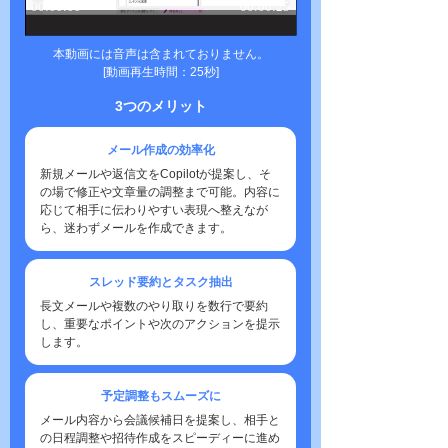
本動画には音声は含まれておりません。
[動画再生時間：25秒]
3つのメリット
メール作成の効率化
新規メールや返信文をCopilotが提案し、そ
の場で修正や文章量の調整まで可能。内容に
応じて相手に伝わりやすい表現へ整えなが
ら、迷わずメールを作成できます。
スレッド要約とタスク抽出
長文メールや複数のやり取りを数行で要約
し、重要なポイントや次のアクションを提示
します。
予定調整もスムーズに
メール内容から会議候補日を提案し、相手と
の日程調整や招待作成をスピーディーに進め