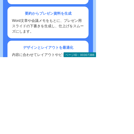
要約からプレゼン資料を生成
Word文章や会議メモをもとに、プレゼン用
スライドの下書きを生成し、仕上げをスムー
ズにします。
デザインとレイアウトを
最適化
内容に合わせてレイアウトやビジュアルを提
ページID：00307386
案し、みやすく魅力的な資料に仕上げます。
2025年12月リリース