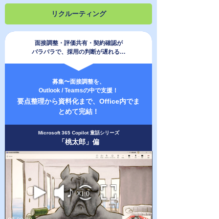
リクルーティング
面接調整・評価共有・契約確認が
バラバラで、採用の判断が遅れる…
募集〜面接調整を、
Outlook / Teamsの中で支援！
要点整理から資料化まで、Office内でま
とめて完結！
Microsoft 365 Copilot 童話シリーズ
「桃太郎」偏