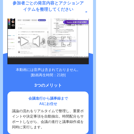
参加者ごとの発言内容と
アクションア
イテムを整理してください
本動画には音声は含まれておりません。
[動画再生時間：21秒]
3つのメリット
会議進行から議事録まで
AIにお任せ
議論の流れをリアルタイムで整理し、重要ポ
イントや決定事項を自動抽出。時間配分もサ
ポートしながら、会議の進行と議事録作成を
同時に実行します。