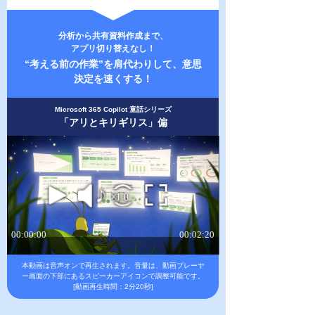
分析から共有資料作成まで、
アプリ切り替えなし！
“考える前の作業”を肩代わりして、意思
決定を速くする！
Microsoft 365 Copilot 童話シリーズ
「アリとキリギリス」偏
本動画は音声オンで再生されます。
音量は、動画プレーヤ
ー画面の下部にあるスピーカーアイコンで調整可能です。
[動画再生時間：2分20秒]