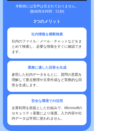
本動画には音声は含まれておりません。
[動画再生時間：51秒]
3つのメリット
社内情報を横断検索
社内のファイル・メール・チャットなどをま
とめて検索し、必要な情報をすぐに確認でき
ます。
業務に適した回答を生成
参照した社内データをもとに、質問の意図を
理解して要点整理や文章作成など実務的な回
答を生成します。
安全な環境でAI活用
企業利用を前提とした仕組みで、Microsoftの
セキュリティ基盤により保護。入力内容や社
内データは学習に使われません。