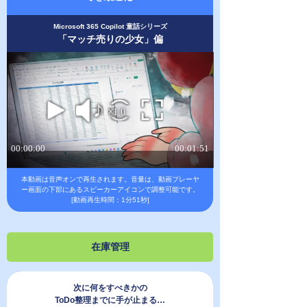
Microsoft 365 Copilot 童話シリーズ
「マッチ売りの少女」偏
本動画は音声オンで再生されます。
音量は、動画プレーヤ
ー画面の下部にあるスピーカーアイコンで調整可能です。
[動画再生時間：1分51秒]
在庫管理
次に何をすべきかの
ToDo整理までに手が止まる…