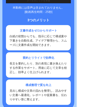
本動画には音声は含まれておりません。
[動画再生時間：25秒]
3つのメリット
文書作成をゼロからサポート
白紙の状態からでも、指示に応じて構成案や
下書きを自動生成。アイデア整理から、スム
ーズに文書作成を開始できます。
要約とリライトで効率化
長文を要約したり、別の表現に書き換えたり
する作業をサポート。用途に応じて文章を校
正し、効率よく仕上げられます。
構成整理で質を向上
見出し構成や文章の流れを整理し、読みやす
い文書へ最適化。レポートや提案書を、伝わ
りやすい形に整えます。