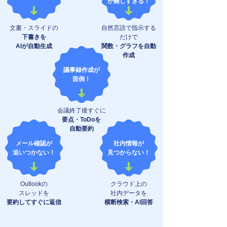
が難しすぎる！
文書・スライドの
自然言語で指示する
下書きを
だけで
AIが自動生成
関数・グラフを
自動
作成
議事録作成が
面倒！
会議終了後すぐに
要点・ToDoを
自動要約
メール確認が
社内情報が
追いつかない！
見つからない！
Outlookの
クラウド上の
スレッドを
社内データを
要約してすぐに返信
横断検索・AI回答