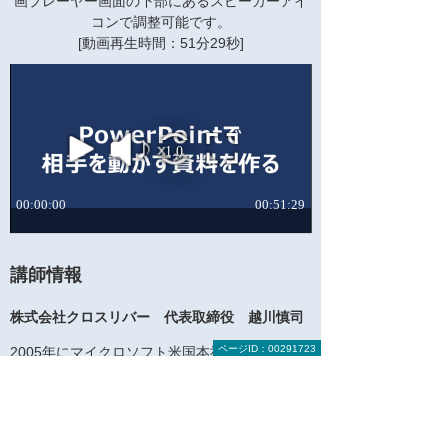
画プレーヤー画面の下部にあるスピーカーアイ
コンで調整可能です。
[動画再生時間：51分29秒]
講師情報
株式会社クロスリバー 代表取締役 越川慎司
ページID：00291723
2005年にマイクロソフト米国本社へ入社。その
後、業務執行役員としてExcelやPowerPointな
どの事業責任者を務める。
2017年には株式会社クロスリバーを設立し、こ
れまで815社の業務改善・ITサービスの浸透定